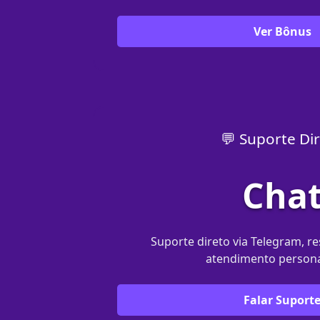
Ver Bônus
💬 Suporte Di
Cha
Suporte direto via Telegram, r
atendimento persona
Falar Suport