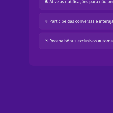
🔔 Ative as notificações para não p
💬 Participe das conversas e interaj
🎁 Receba bônus exclusivos autom