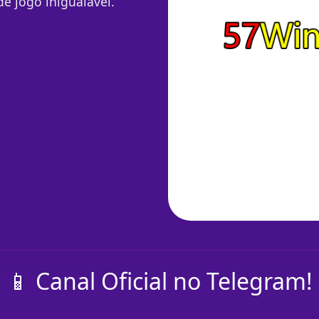
e jogo inigualável.
📱 Canal Oficial no Telegram!