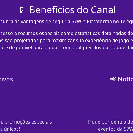
📱 Benefícios do Canal
cubra as vantagens de seguir a 57Win Plataforma no Tele
cesso a recursos especiais como estatísticas detalhadas d
rsos são projetados para maximizar sua experiência de jog
pre disponível para ajudar com qualquer dúvida ou questã
sivos
📢 Notí
m, promoções especiais
Fique por dentro d
s únicos!
eventos da 57W