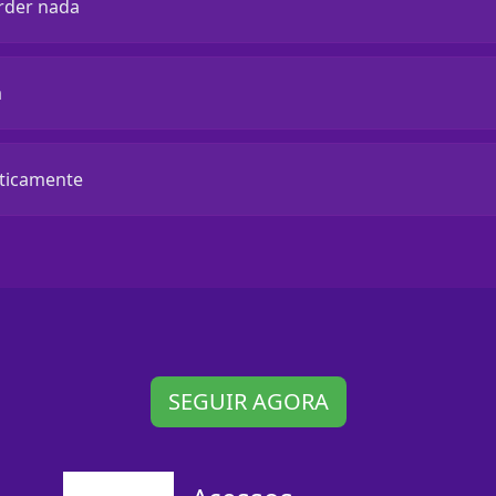
erder nada
a
aticamente
SEGUIR AGORA