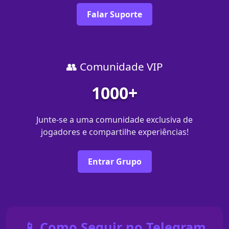
Falar Suporte
👥 Comunidade VIP
1000+
Junte-se a uma comunidade exclusiva de
jogadores e compartilhe experiências!
Entrar Grupo
📱 Como Seguir no Telegram