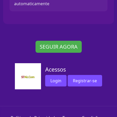
automaticamente
SEGUIR AGORA
Acessos
Login
Registrar-se