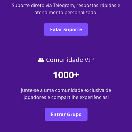
Suporte direto via Telegram, respostas rápidas e
atendimento personalizado!
Falar Suporte
👥 Comunidade VIP
1000+
Junte-se a uma comunidade exclusiva de
jogadores e compartilhe experiências!
Entrar Grupo