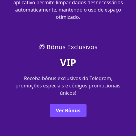
aplicativo permite limpar dados desnecessários
automaticamente, mantendo o uso de espaço
otimizado.
🎁 Bônus Exclusivos
VIP
Receba bônus exclusivos do Telegram,
promoções especiais e códigos promocionais
únicos!
Ver Bônus