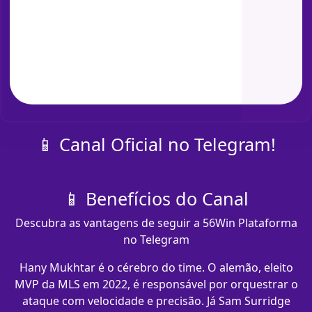
📱 Canal Oficial no Telegram!
📱 Benefícios do Canal
Descubra as vantagens de seguir a 56Win Plataforma
no Telegram
Hany Mukhtar é o cérebro do time. O alemão, eleito
MVP da MLS em 2022, é responsável por orquestrar o
ataque com velocidade e precisão. Já Sam Surridge