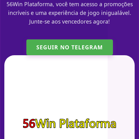
56Win Plataforma, você tem acesso a promoções
incríveis e uma experiência de jogo inigualável.
Junte-se aos vencedores agora!
SEGUIR NO TELEGRAM