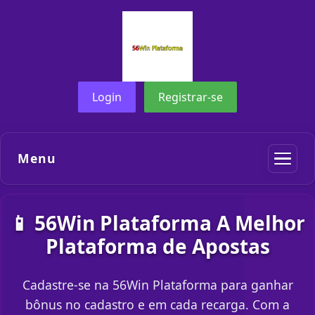
Login
Registrar-se
Menu
📱 56Win Plataforma A Melhor
Plataforma de Apostas
Cadastre-se na 56Win Plataforma para ganhar
bônus no cadastro e em cada recarga. Com a