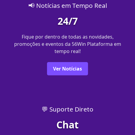
📢 Notícias em Tempo Real
24/7
Fique por dentro de todas as novidades,
promoções e eventos da 56Win Plataforma em
tempo real!
Ver Notícias
💬 Suporte Direto
Chat