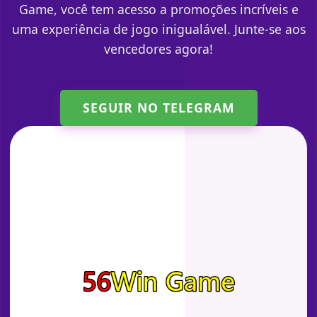
Game, você tem acesso a promoções incríveis e
uma experiência de jogo inigualável. Junte-se aos
vencedores agora!
SEGUIR NO TELEGRAM