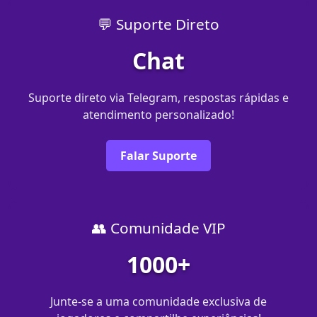
💬 Suporte Direto
Chat
Suporte direto via Telegram, respostas rápidas e
atendimento personalizado!
Falar Suporte
👥 Comunidade VIP
1000+
Junte-se a uma comunidade exclusiva de