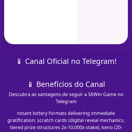
📱 Canal Oficial no Telegram!
📱 Benefícios do Canal
Descubra as vantagens de seguir a 56Win Game no
Telegram
nstant lottery formats delivering immediate
gratification: scratch cards (digital reveal mechanics,
tiered prize structures 2x-10.000x stake), keno (20-