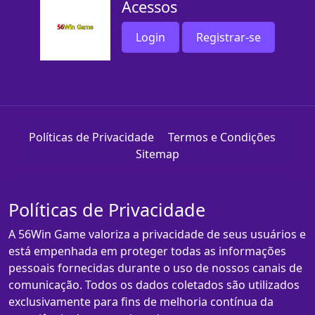
Acessos
Login
Registrar-se
Políticas de Privacidade
Termos e Condições
Sitemap
Políticas de Privacidade
A 56Win Game valoriza a privacidade de seus usuários e
está empenhada em proteger todas as informações
pessoais fornecidas durante o uso de nossos canais de
comunicação. Todos os dados coletados são utilizados
exclusivamente para fins de melhoria contínua da