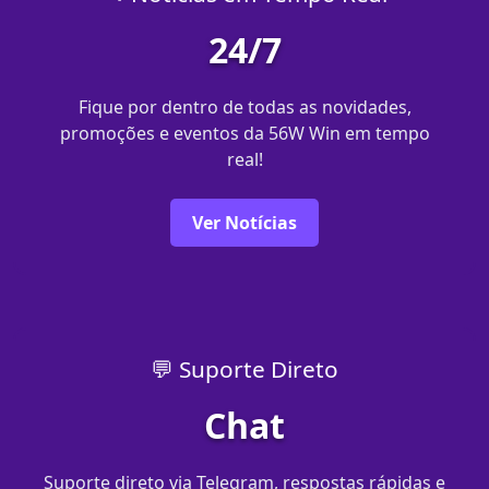
24/7
Fique por dentro de todas as novidades,
promoções e eventos da 56W Win em tempo
real!
Ver Notícias
💬 Suporte Direto
Chat
Suporte direto via Telegram, respostas rápidas e