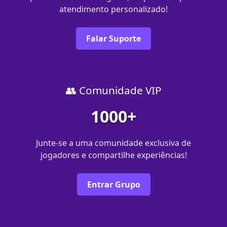
atendimento personalizado!
Falar Suporte
👥 Comunidade VIP
1000+
Junte-se a uma comunidade exclusiva de
jogadores e compartilhe experiências!
Entrar Grupo