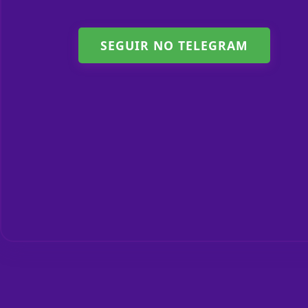
SEGUIR NO TELEGRAM