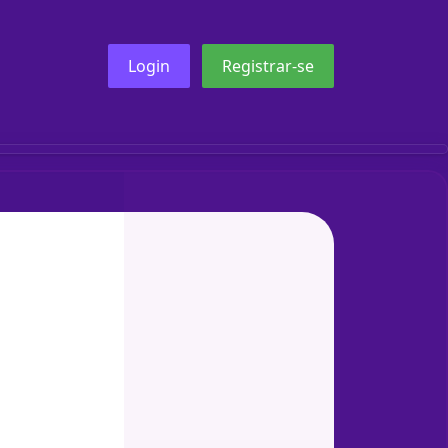
Login
Registrar-se