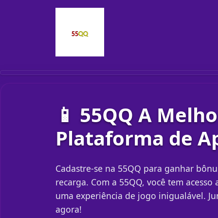
📱 55QQ A Melho
Plataforma de A
Cadastre-se na 55QQ para ganhar bônu
recarga. Com a 55QQ, você tem acesso a
uma experiência de jogo inigualável. J
agora!