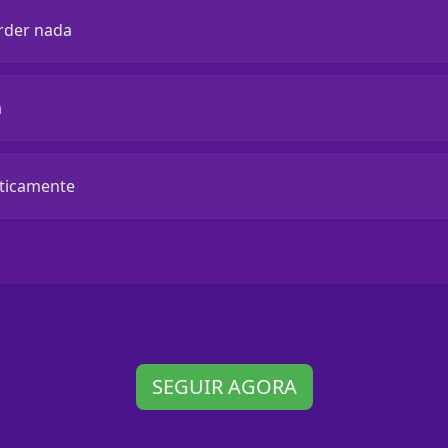
erder nada
a
aticamente
SEGUIR AGORA