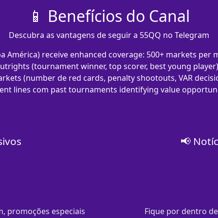
📱 Benefícios do Canal
Descubra as vantagens de seguir a 55QQ no Telegram
a América) receive enhanced coverage: 500+ markets per m
trights (tournament winner, top scorer, best young player),
arkets (number de red cards, penalty shootouts, VAR decisio
ent lines com past tournaments identifying value opportuni
sivos
📢 Notí
m, promoções especiais
Fique por dentro d