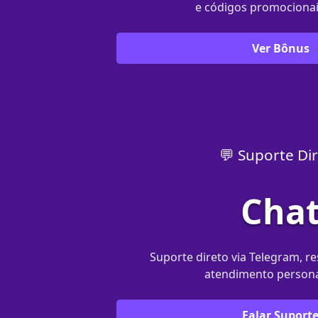
e códigos promocionai
Ver Bônus
💬 Suporte Di
Cha
Suporte direto via Telegram, r
atendimento persona
Falar Suport