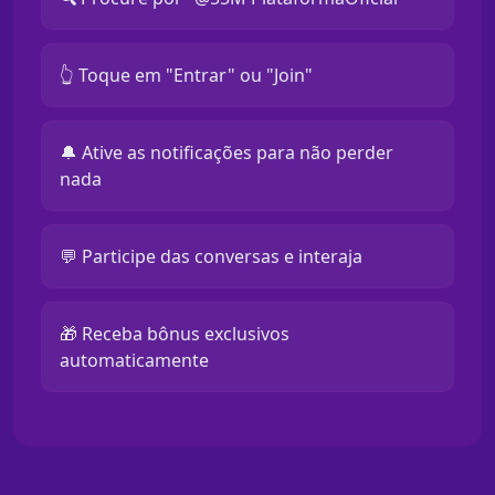
👆 Toque em "Entrar" ou "Join"
🔔 Ative as notificações para não perder
nada
💬 Participe das conversas e interaja
🎁 Receba bônus exclusivos
automaticamente