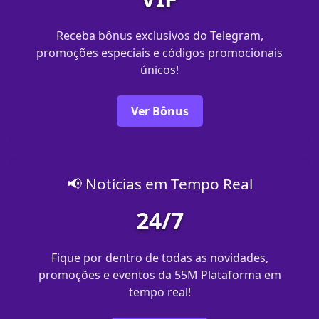
Receba bônus exclusivos do Telegram,
promoções especiais e códigos promocionais
únicos!
Ver Bônus
📢 Notícias em Tempo Real
24/7
Fique por dentro de todas as novidades,
promoções e eventos da 55M Plataforma em
tempo real!