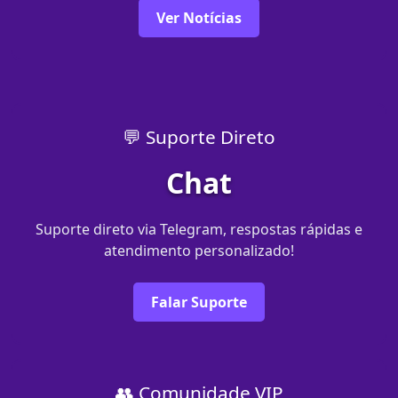
Ver Notícias
💬 Suporte Direto
Chat
Suporte direto via Telegram, respostas rápidas e
atendimento personalizado!
Falar Suporte
👥 Comunidade VIP