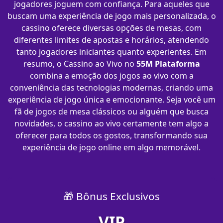
jogadores joguem com confiança. Para aqueles que
buscam uma experiência de jogo mais personalizada, o
cassino oferece diversas opções de mesas, com
diferentes limites de apostas e horários, atendendo
tanto jogadores iniciantes quanto experientes. Em
resumo, o Cassino ao Vivo no
55M Plataforma
combina a emoção dos jogos ao vivo com a
conveniência das tecnologias modernas, criando uma
experiência de jogo única e emocionante. Seja você um
fã de jogos de mesa clássicos ou alguém que busca
novidades, o cassino ao vivo certamente tem algo a
oferecer para todos os gostos, transformando sua
experiência de jogo online em algo memorável.
🎁 Bônus Exclusivos
VIP