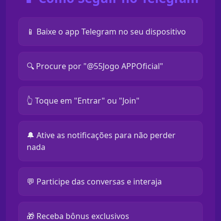
📱 Baixe o app Telegram no seu dispositivo
🔍 Procure por "@55Jogo APPOficial"
👆 Toque em "Entrar" ou "Join"
🔔 Ative as notificações para não perder
nada
💬 Participe das conversas e interaja
🎁 Receba bônus exclusivos