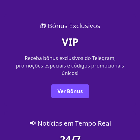
🎁 Bônus Exclusivos
VIP
Receba bônus exclusivos do Telegram,
promoções especiais e códigos promocionais
únicos!
Ver Bônus
📢 Notícias em Tempo Real
24/7