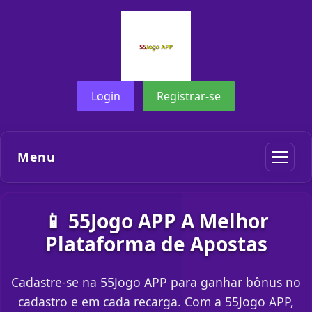
Login
Registrar-se
Menu
📱 55Jogo APP A Melhor
Plataforma de Apostas
Cadastre-se na 55Jogo APP para ganhar bônus no
cadastro e em cada recarga. Com a 55Jogo APP,