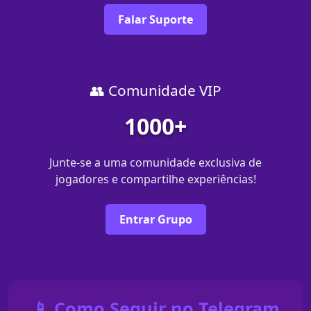
Falar Suporte
👥 Comunidade VIP
1000+
Junte-se a uma comunidade exclusiva de
jogadores e compartilhe experiências!
Entrar Grupo
📱 Como Seguir no Telegram