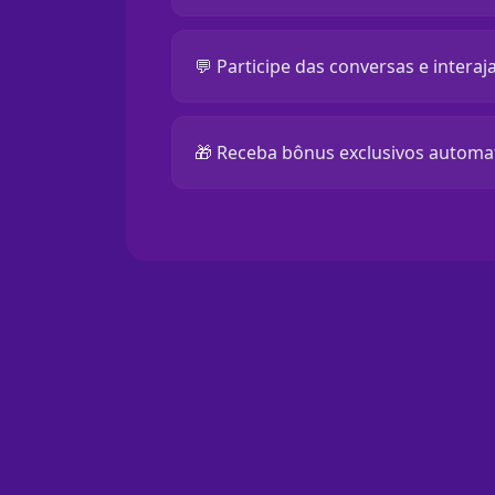
💬 Participe das conversas e interaj
🎁 Receba bônus exclusivos autom