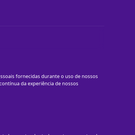
essoais fornecidas durante o uso de nossos
 contínua da experiência de nossos