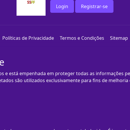
Login
Registrar-se
Políticas de Privacidade
Termos e Condições
Sitemap
de
rios e está empenhada em proteger todas as informações p
tados são utilizados exclusivamente para fins de melhoria