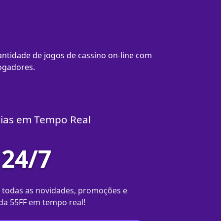
uantidade de jogos de cassino on-line com
ogadores.
cias em Tempo Real
24/7
e todas as novidades, promoções e
da 55FF em tempo real!