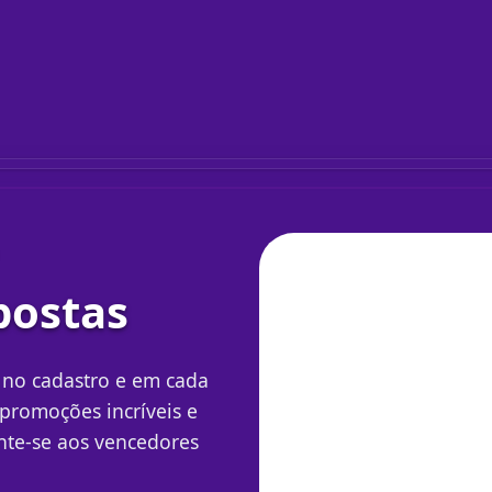
postas
 no cadastro e em cada
 promoções incríveis e
unte-se aos vencedores