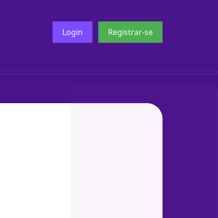
Login
Registrar-se