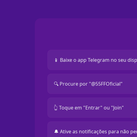
📱 Baixe o app Telegram no seu disp
🔍 Procure por "@55FFOficial"
👆 Toque em "Entrar" ou "Join"
🔔 Ative as notificações para não p