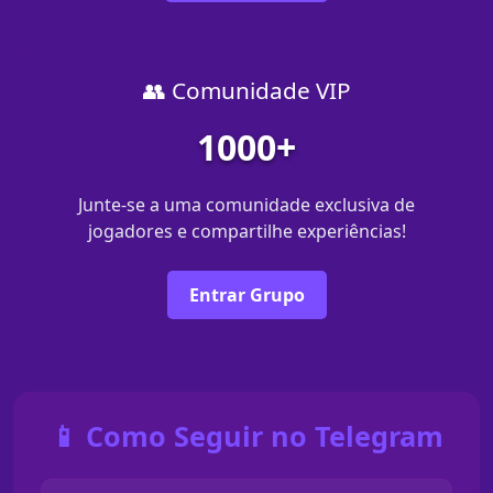
👥 Comunidade VIP
1000+
Junte-se a uma comunidade exclusiva de
jogadores e compartilhe experiências!
Entrar Grupo
📱 Como Seguir no Telegram