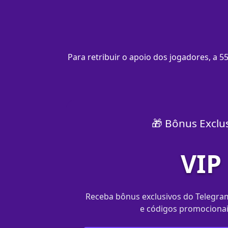
Para retribuir o apoio dos jogadores, a 
🎁 Bônus Exclu
VIP
Receba bônus exclusivos do Telegra
e códigos promocionai