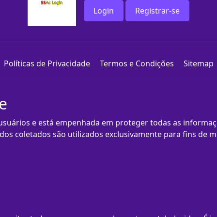
Login
Registrar-se
Políticas de Privacidade
Termos e Condições
Sitemap
de
s usuários e está empenhada em proteger todas as informaç
os coletados são utilizados exclusivamente para fins de m