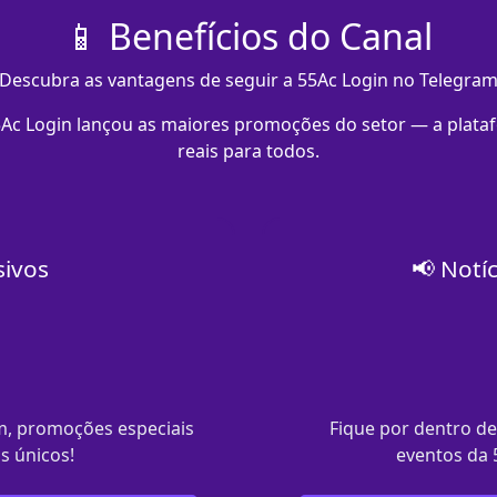
📱 Benefícios do Canal
Descubra as vantagens de seguir a 55Ac Login no Telegra
55Ac Login lançou as maiores promoções do setor — a plataf
reais para todos.
sivos
📢 Notí
m, promoções especiais
Fique por dentro d
s únicos!
eventos da 