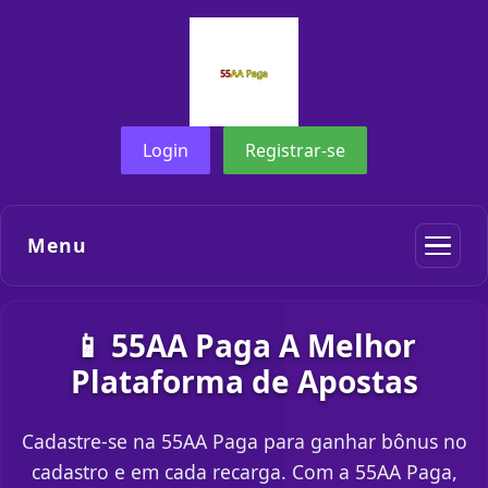
Login
Registrar-se
Menu
📱 55AA Paga A Melhor
Plataforma de Apostas
Cadastre-se na 55AA Paga para ganhar bônus no
cadastro e em cada recarga. Com a 55AA Paga,