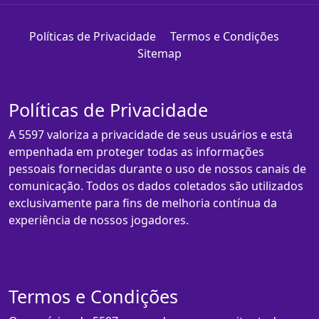
Políticas de Privacidade
Termos e Condições
Sitemap
Políticas de Privacidade
A 5597 valoriza a privacidade de seus usuários e está
empenhada em proteger todas as informações
pessoais fornecidas durante o uso de nossos canais de
comunicação. Todos os dados coletados são utilizados
exclusivamente para fins de melhoria contínua da
experiência de nossos jogadores.
Termos e Condições