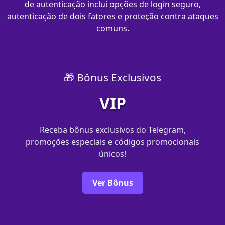
de autenticação inclui opções de login seguro,
autenticação de dois fatores e proteção contra ataques
comuns.
🎁 Bônus Exclusivos
VIP
Receba bônus exclusivos do Telegram,
promoções especiais e códigos promocionais
únicos!
Ver Bônus