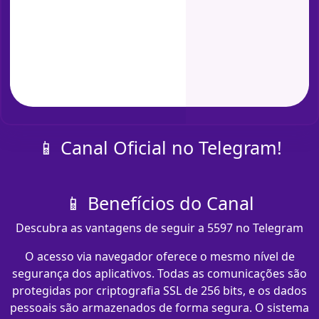
📱 Canal Oficial no Telegram!
📱 Benefícios do Canal
Descubra as vantagens de seguir a 5597 no Telegram
O acesso via navegador oferece o mesmo nível de
segurança dos aplicativos. Todas as comunicações são
protegidas por criptografia SSL de 256 bits, e os dados
pessoais são armazenados de forma segura. O sistema