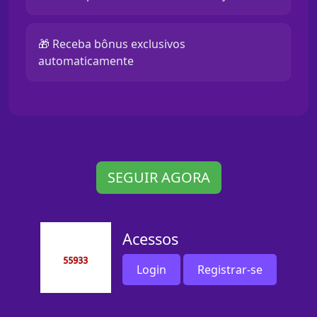
🎁 Receba bônus exclusivos
automaticamente
SEGUIR AGORA
Acessos
Login
Registrar-se