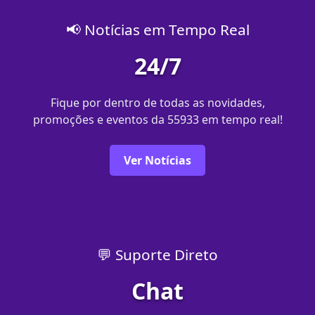
📢 Notícias em Tempo Real
24/7
Fique por dentro de todas as novidades,
promoções e eventos da 55933 em tempo real!
Ver Notícias
💬 Suporte Direto
Chat