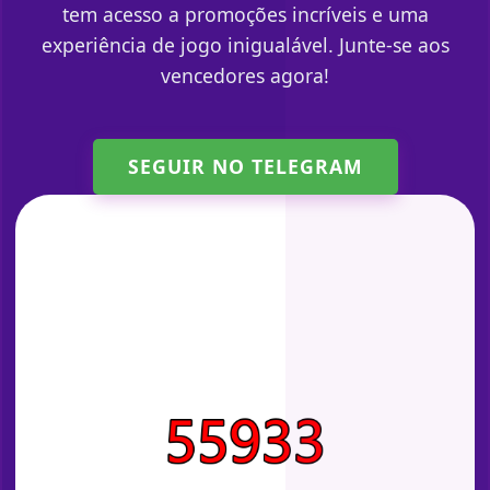
tem acesso a promoções incríveis e uma
experiência de jogo inigualável. Junte-se aos
vencedores agora!
SEGUIR NO TELEGRAM