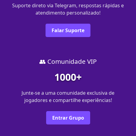
Suporte direto via Telegram, respostas rápidas e
atendimento personalizado!
Falar Suporte
👥 Comunidade VIP
1000+
Junte-se a uma comunidade exclusiva de
jogadores e compartilhe experiências!
Entrar Grupo