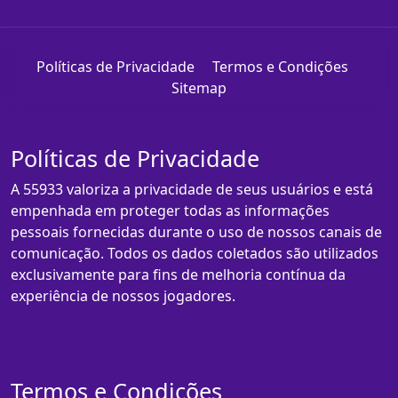
Políticas de Privacidade
Termos e Condições
Sitemap
Políticas de Privacidade
A 55933 valoriza a privacidade de seus usuários e está
empenhada em proteger todas as informações
pessoais fornecidas durante o uso de nossos canais de
comunicação. Todos os dados coletados são utilizados
exclusivamente para fins de melhoria contínua da
experiência de nossos jogadores.
Termos e Condições