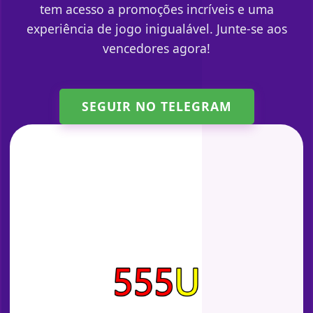
tem acesso a promoções incríveis e uma
experiência de jogo inigualável. Junte-se aos
vencedores agora!
SEGUIR NO TELEGRAM