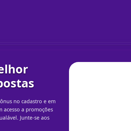
elhor
postas
bônus no cadastro e em
em acesso a promoções
ualável. Junte-se aos