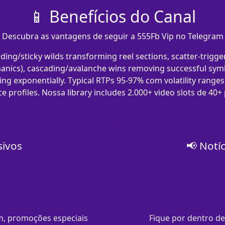
📱 Benefícios do Canal
Descubra as vantagens de seguir a 555Fb Vip no Telegram
ding/sticky wilds transforming reel sections, scatter-tri
nics), cascading/avalanche wins removing successful symbo
ng exponentially. Typical RTPs 95-97% com volatility ranges
e profiles. Nossa library includes 2.000+ video slots de 40+
sivos
📢 Notí
m, promoções especiais
Fique por dentro d