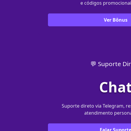
e códigos promocionai
Ver Bônus
💬 Suporte Di
Cha
Suporte direto via Telegram, r
atendimento persona
Falar Suport