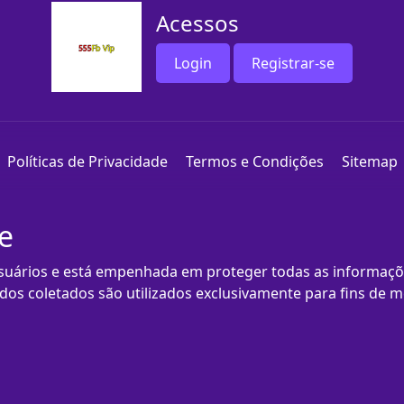
Acessos
Login
Registrar-se
Políticas de Privacidade
Termos e Condições
Sitemap
de
 usuários e está empenhada em proteger todas as informaçõ
os coletados são utilizados exclusivamente para fins de m