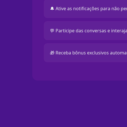
🔔 Ative as notificações para não p
💬 Participe das conversas e interaj
🎁 Receba bônus exclusivos autom