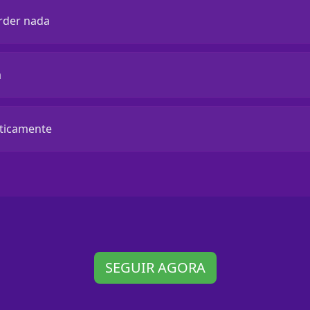
erder nada
a
aticamente
SEGUIR AGORA