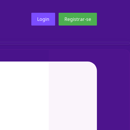
Login
Registrar-se