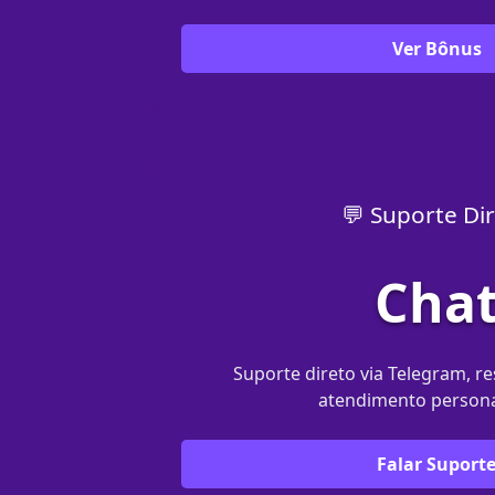
Ver Bônus
💬 Suporte Di
Cha
Suporte direto via Telegram, r
atendimento persona
Falar Suport