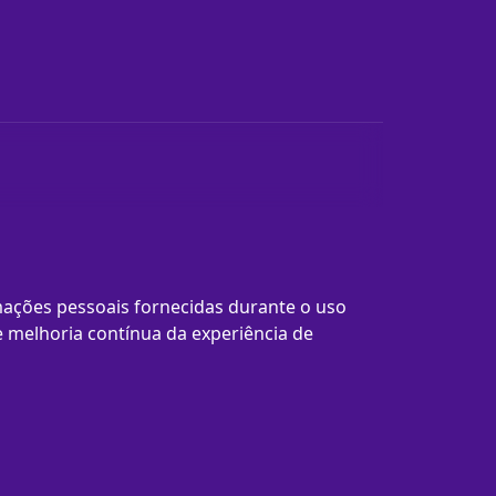
mações pessoais fornecidas durante o uso
e melhoria contínua da experiência de