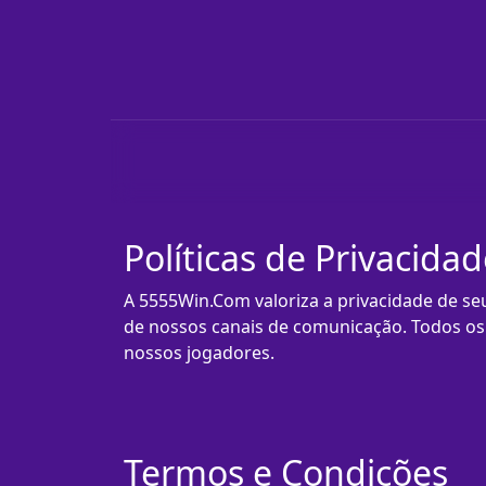
Políticas de Privacida
A 5555Win.Com valoriza a privacidade de s
de nossos canais de comunicação. Todos os 
nossos jogadores.
Termos e Condições