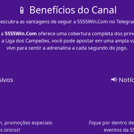
📱 Benefícios do Canal
escubra as vantagens de seguir a 5555Win.Com no Telegr
 a
5555Win.Com
oferece uma cobertura completa dos princi
e a Liga dos Campeões, você pode apostar em uma ampla va
vivo para sentir a adrenalina a cada segundo do jogo.
sivos
📢 Notí
m, promoções especiais
Fique por dentro d
s únicos!
eventos da 5