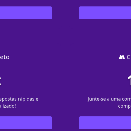
reto
👥 
t
espostas rápidas e
Junte-se a uma com
lizado!
compa
e