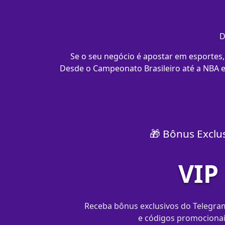
D
Se o seu negócio é apostar em esportes,
Desde o Campeonato Brasileiro até a NBA 
🎁 Bônus Exclu
VIP
Receba bônus exclusivos do Telegra
e códigos promocionai