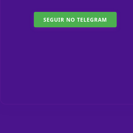
SEGUIR NO TELEGRAM