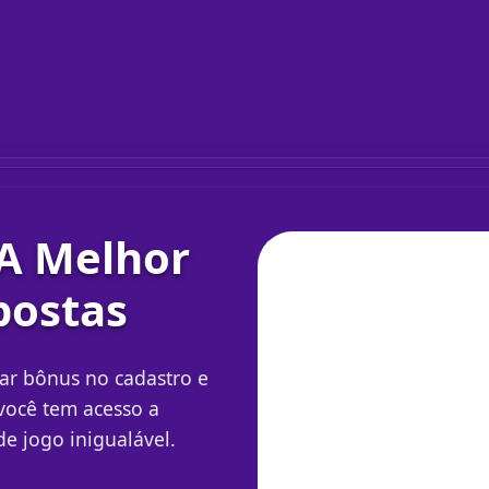
A Melhor
postas
ar bônus no cadastro e
você tem acesso a
e jogo inigualável.