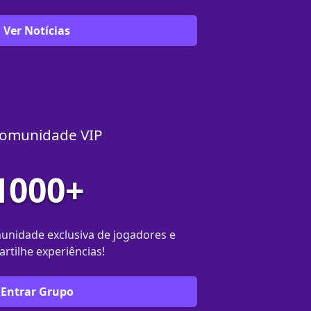
Ver Notícias
Comunidade VIP
1000+
unidade exclusiva de jogadores e
rtilhe experiências!
Entrar Grupo