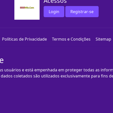
Acessos
Login
Registrar-se
Políticas de Privacidade
Termos e Condições
Sitemap
de
eus usuários e está empenhada em proteger todas as infor
dados coletados são utilizados exclusivamente para fins d