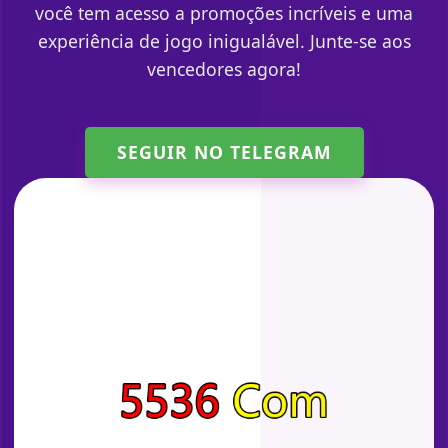
você tem acesso a promoções incríveis e uma
experiência de jogo inigualável. Junte-se aos
vencedores agora!
SEGUIR NO TELEGRAM