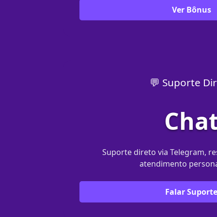
Ver Bônus
💬 Suporte Di
Cha
Suporte direto via Telegram, r
atendimento persona
Falar Suport