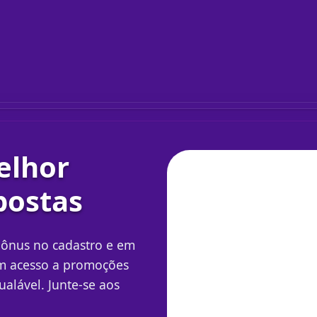
elhor
postas
bônus no cadastro e em
em acesso a promoções
ualável. Junte-se aos