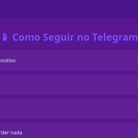
📱 Como Seguir no Telegram
ositivo
erder nada