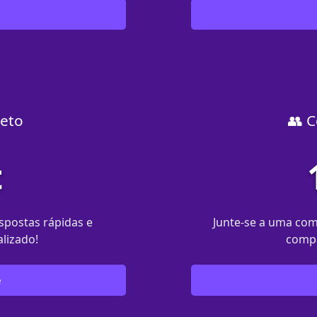
reto
👥 
t
espostas rápidas e
Junte-se a uma com
lizado!
compa
e