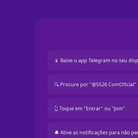
📱 Baixe o app Telegram no seu disp
🔍 Procure por "@5526 ComOficial"
👆 Toque em "Entrar" ou "Join"
🔔 Ative as notificações para não p