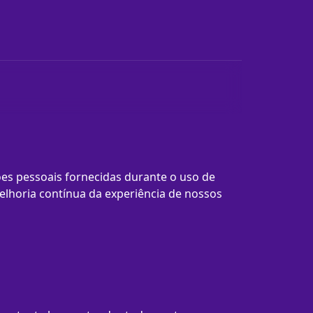
es pessoais fornecidas durante o uso de
elhoria contínua da experiência de nossos