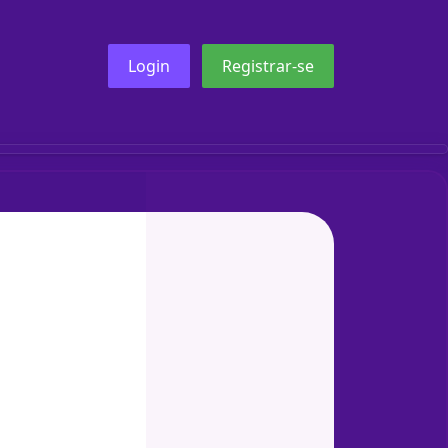
Login
Registrar-se