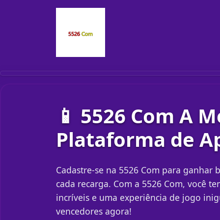
📱 5526 Com A M
Plataforma de A
Cadastre-se na 5526 Com para ganhar 
cada recarga. Com a 5526 Com, você t
incríveis e uma experiência de jogo inig
vencedores agora!