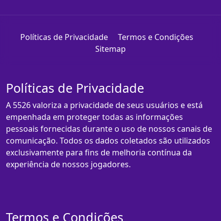
Políticas de Privacidade
Termos e Condições
Sitemap
Políticas de Privacidade
A 5526 valoriza a privacidade de seus usuários e está
empenhada em proteger todas as informações
pessoais fornecidas durante o uso de nossos canais de
comunicação. Todos os dados coletados são utilizados
exclusivamente para fins de melhoria contínua da
experiência de nossos jogadores.
Termos e Condições