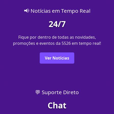
📢 Notícias em Tempo Real
24/7
Fique por dentro de todas as novidades,
promoções e eventos da 5526 em tempo real!
Ver Notícias
💬 Suporte Direto
Chat