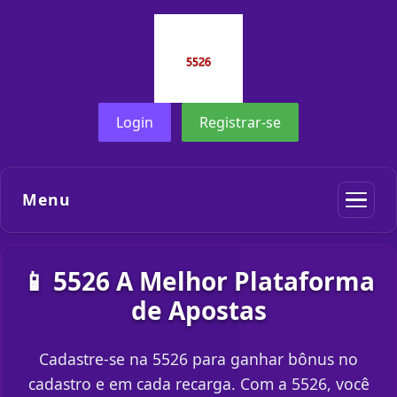
Login
Registrar-se
Menu
📱 5526 A Melhor Plataforma
de Apostas
Cadastre-se na 5526 para ganhar bônus no
cadastro e em cada recarga. Com a 5526, você