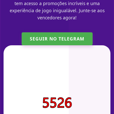
tem acesso a promoções incríveis e uma
experiência de jogo inigualável. Junte-se aos
vencedores agora!
SEGUIR NO TELEGRAM