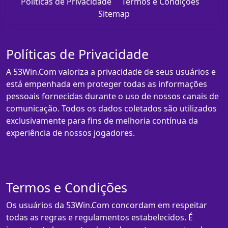
Políticas de Privacidade
Termos e Condições
Sitemap
Políticas de Privacidade
A 53Win.Com valoriza a privacidade de seus usuários e
está empenhada em proteger todas as informações
pessoais fornecidas durante o uso de nossos canais de
comunicação. Todos os dados coletados são utilizados
exclusivamente para fins de melhoria contínua da
experiência de nossos jogadores.
Termos e Condições
Os usuários da 53Win.Com concordam em respeitar
todas as regras e regulamentos estabelecidos. É