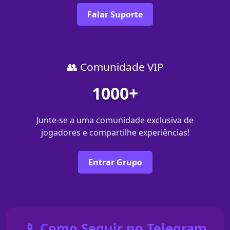
Falar Suporte
👥 Comunidade VIP
1000+
Junte-se a uma comunidade exclusiva de
jogadores e compartilhe experiências!
Entrar Grupo
📱 Como Seguir no Telegram