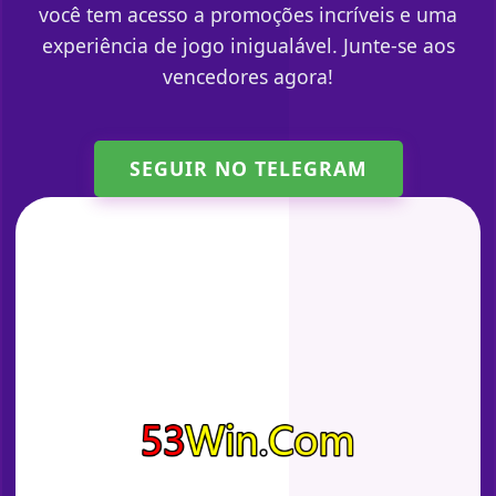
você tem acesso a promoções incríveis e uma
experiência de jogo inigualável. Junte-se aos
vencedores agora!
SEGUIR NO TELEGRAM