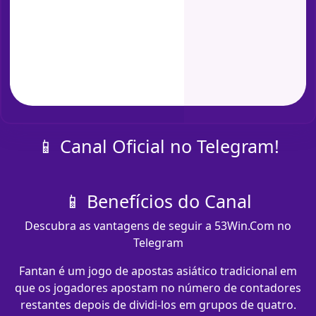
📱 Canal Oficial no Telegram!
📱 Benefícios do Canal
Descubra as vantagens de seguir a 53Win.Com no
Telegram
Fantan é um jogo de apostas asiático tradicional em
que os jogadores apostam no número de contadores
restantes depois de dividi-los em grupos de quatro.