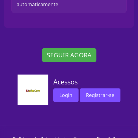
automaticamente
SEGUIR AGORA
Acessos
Login
Registrar-se