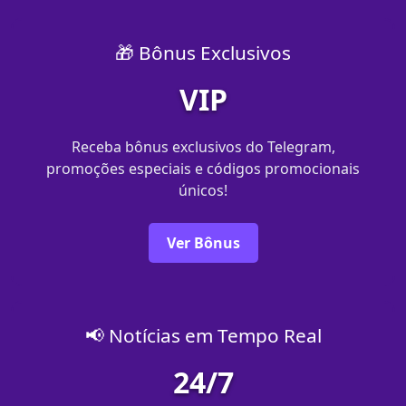
🎁 Bônus Exclusivos
VIP
Receba bônus exclusivos do Telegram,
promoções especiais e códigos promocionais
únicos!
Ver Bônus
📢 Notícias em Tempo Real
24/7