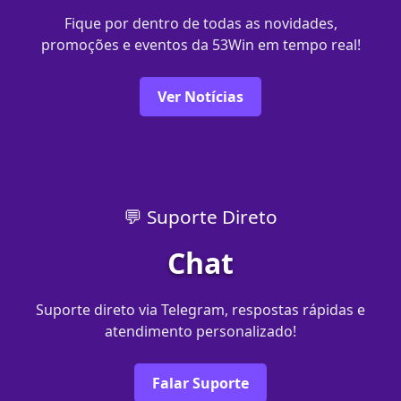
Fique por dentro de todas as novidades,
promoções e eventos da 53Win em tempo real!
Ver Notícias
💬 Suporte Direto
Chat
Suporte direto via Telegram, respostas rápidas e
atendimento personalizado!
Falar Suporte