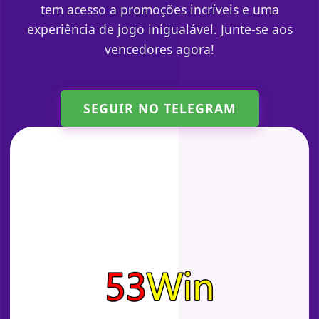
tem acesso a promoções incríveis e uma
experiência de jogo inigualável. Junte-se aos
vencedores agora!
SEGUIR NO TELEGRAM