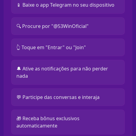
📱 Baixe o app Telegram no seu dispositivo
🔍 Procure por "@53WinOficial"
👆 Toque em "Entrar" ou "Join"
🔔 Ative as notificações para não perder
nada
💬 Participe das conversas e interaja
🎁 Receba bônus exclusivos
automaticamente