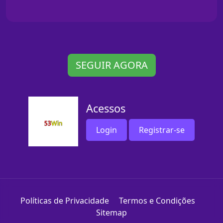
SEGUIR AGORA
Acessos
Login
Registrar-se
Políticas de Privacidade
Termos e Condições
Sitemap