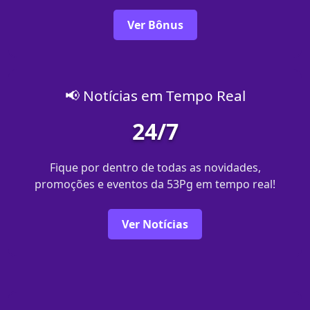
Ver Bônus
📢 Notícias em Tempo Real
24/7
Fique por dentro de todas as novidades,
promoções e eventos da 53Pg em tempo real!
Ver Notícias