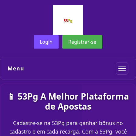
Login
Registrar-se
Menu
📱 53Pg A Melhor Plataforma
de Apostas
Cadastre-se na 53Pg para ganhar bônus no
cadastro e em cada recarga. Com a 53Pg, você