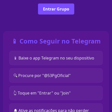
Entrar Grupo
📱 Como Seguir no Telegram
📱 Baixe o app Telegram no seu dispositivo
🔍 Procure por "@53PgOficial"
👆 Toque em "Entrar" ou "Join"
🔔 Ative as notificações para não perder