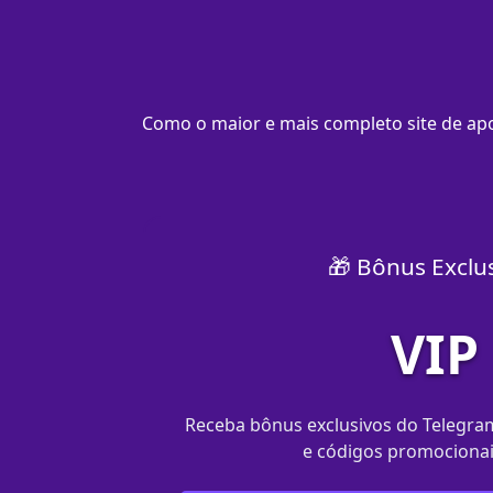
Como o maior e mais completo site de apos
🎁 Bônus Exclu
VIP
Receba bônus exclusivos do Telegra
e códigos promocionai