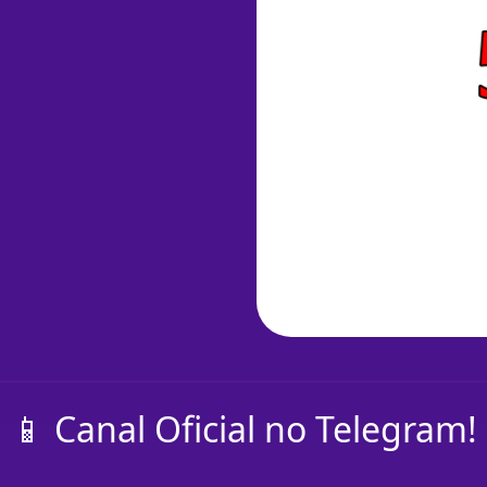
📱 Canal Oficial no Telegram!