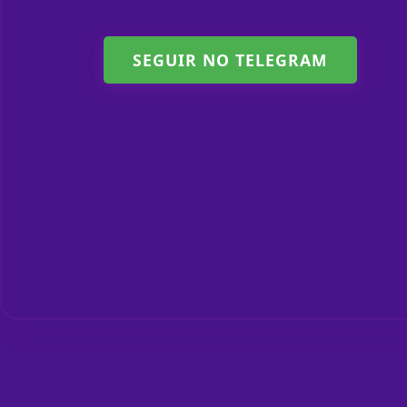
SEGUIR NO TELEGRAM