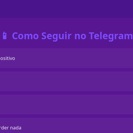
📱 Como Seguir no Telegram
ositivo
erder nada