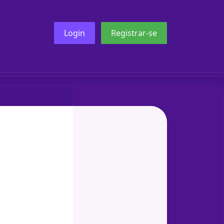
Login
Registrar-se