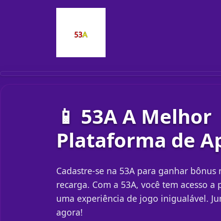
📱 53A A Melhor
Plataforma de A
Cadastre-se na 53A para ganhar bônus 
recarga. Com a 53A, você tem acesso a 
uma experiência de jogo inigualável. J
agora!