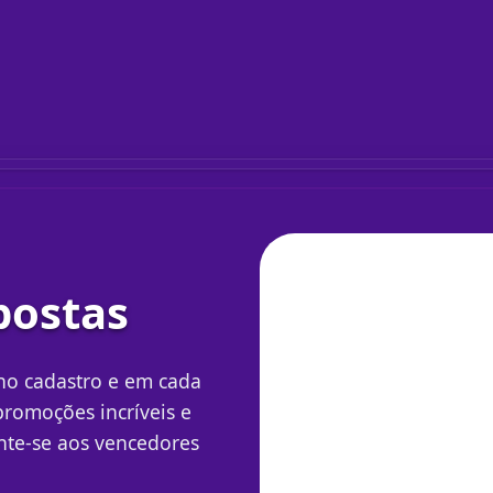
postas
no cadastro e em cada
promoções incríveis e
unte-se aos vencedores