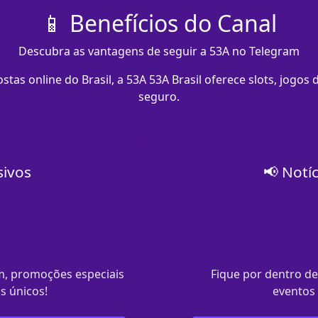
📱 Benefícios do Canal
Descubra as vantagens de seguir a 53A no Telegram
tas online do Brasil, a 53A 53A Brasil oferece slots, jogo
seguro.
sivos
📢 Notí
m, promoções especiais
Fique por dentro d
s únicos!
eventos