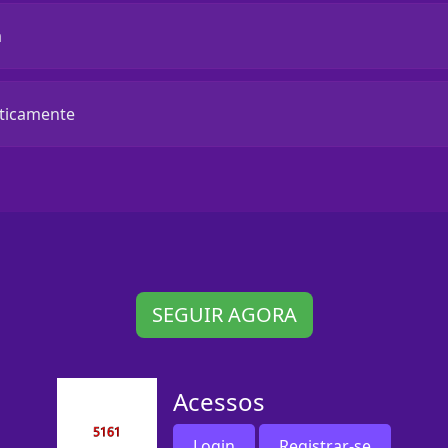
a
aticamente
SEGUIR AGORA
Acessos
Login
Registrar-se