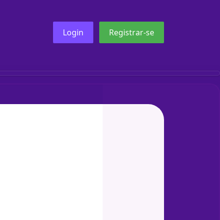
Login
Registrar-se