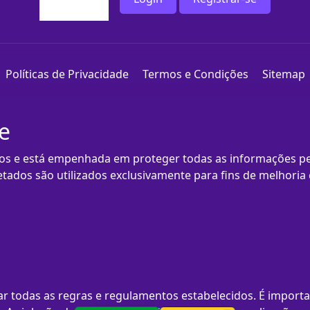
Políticas de Privacidade
Termos e Condições
Sitemap
de
rios e está empenhada em proteger todas as informações p
tados são utilizados exclusivamente para fins de melhoria
 todas as regras e regulamentos estabelecidos. É importa