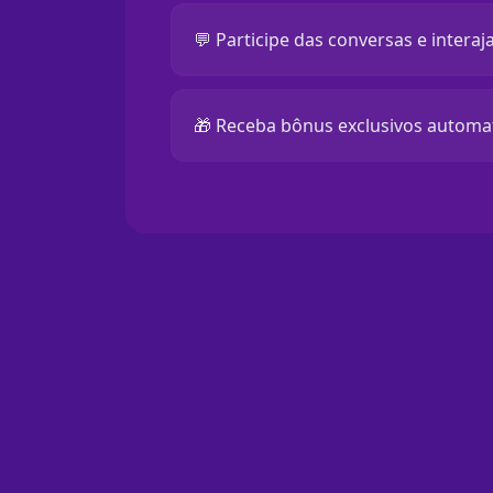
💬 Participe das conversas e interaj
🎁 Receba bônus exclusivos autom