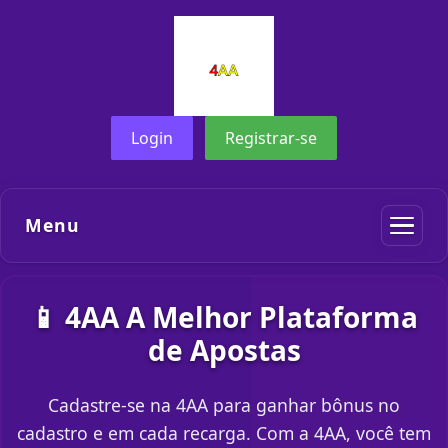
Login
Registrar-se
Menu
📱 4AA A Melhor Plataforma
de Apostas
Cadastre-se na 4AA para ganhar bônus no
cadastro e em cada recarga. Com a 4AA, você tem