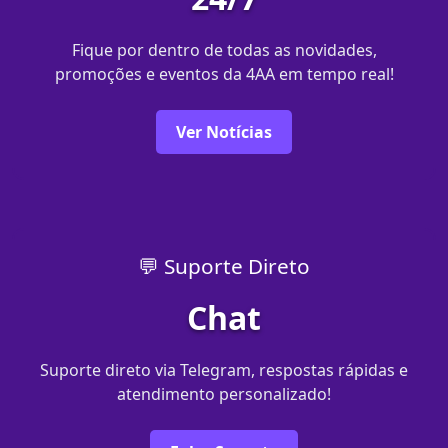
Fique por dentro de todas as novidades,
promoções e eventos da 4AA em tempo real!
Ver Notícias
💬 Suporte Direto
Chat
Suporte direto via Telegram, respostas rápidas e
atendimento personalizado!