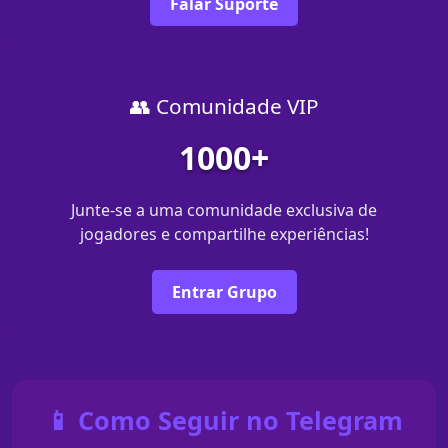
Falar Suporte
👥 Comunidade VIP
1000+
Junte-se a uma comunidade exclusiva de
jogadores e compartilhe experiências!
Entrar Grupo
📱 Como Seguir no Telegram