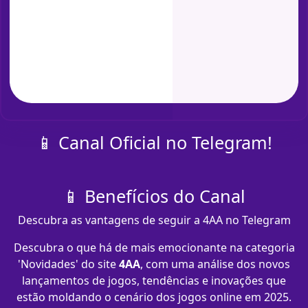
📱 Canal Oficial no Telegram!
📱 Benefícios do Canal
Descubra as vantagens de seguir a 4AA no Telegram
Descubra o que há de mais emocionante na categoria
'Novidades' do site
4AA
, com uma análise dos novos
lançamentos de jogos, tendências e inovações que
estão moldando o cenário dos jogos online em 2025.