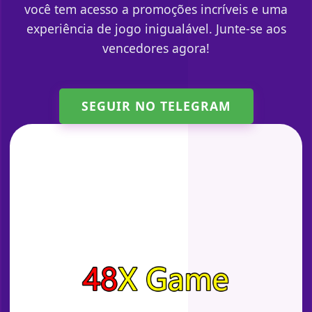
você tem acesso a promoções incríveis e uma
experiência de jogo inigualável. Junte-se aos
vencedores agora!
SEGUIR NO TELEGRAM