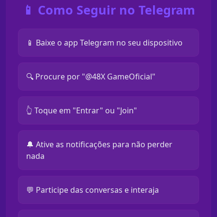
📱 Como Seguir no Telegram
📱 Baixe o app Telegram no seu dispositivo
🔍 Procure por "@48X GameOficial"
👆 Toque em "Entrar" ou "Join"
🔔 Ative as notificações para não perder
nada
💬 Participe das conversas e interaja