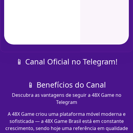
📱 Canal Oficial no Telegram!
📱 Benefícios do Canal
Descubra as vantagens de seguir a 48X Game no
Telegram
A 48X Game criou uma plataforma móvel moderna e
sofisticada — a 48X Game Brasil está em constante
crescimento, sendo hoje uma referência em qualidade