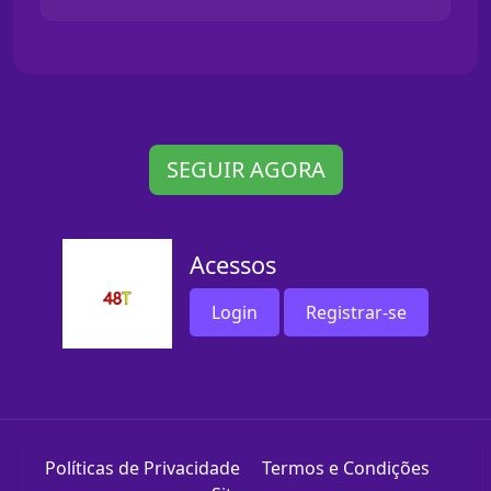
SEGUIR AGORA
Acessos
Login
Registrar-se
Políticas de Privacidade
Termos e Condições