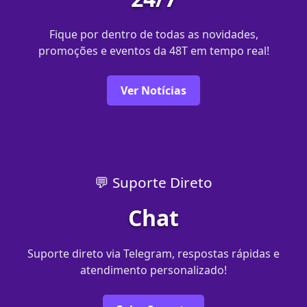
Fique por dentro de todas as novidades,
promoções e eventos da 48T em tempo real!
Ver Notícias
💬 Suporte Direto
Chat
Suporte direto via Telegram, respostas rápidas e
atendimento personalizado!