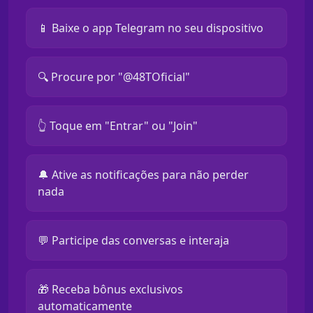
📱 Baixe o app Telegram no seu dispositivo
🔍 Procure por "@48TOficial"
👆 Toque em "Entrar" ou "Join"
🔔 Ative as notificações para não perder
nada
💬 Participe das conversas e interaja
🎁 Receba bônus exclusivos
automaticamente