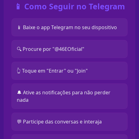
📱 Como Seguir no Telegram
📱 Baixe o app Telegram no seu dispositivo
🔍 Procure por "@46EOficial"
👆 Toque em "Entrar" ou "Join"
🔔 Ative as notificações para não perder
nada
💬 Participe das conversas e interaja