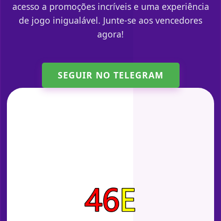
acesso a promoções incríveis e uma experiência
de jogo inigualável. Junte-se aos vencedores
agora!
SEGUIR NO TELEGRAM