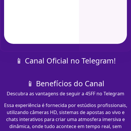
📱 Canal Oficial no Telegram!
📱 Benefícios do Canal
Descubra as vantagens de seguir a 45FF no Telegram
Essa experiência é fornecida por estúdios profissionais,
utilizando câmeras HD, sistemas de apostas ao vivo e
chats interativos para criar uma atmosfera imersiva e
dinâmica, onde tudo acontece em tempo real, sem