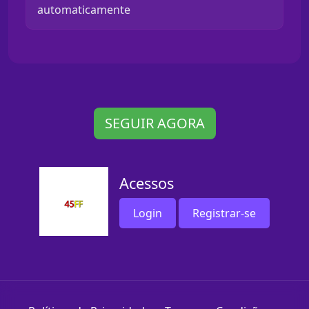
automaticamente
SEGUIR AGORA
Acessos
Login
Registrar-se