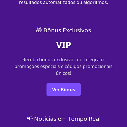
resultados automatizados ou algoritmos.
🎁 Bônus Exclusivos
VIP
Receba bônus exclusivos do Telegram,
promoções especiais e códigos promocionais
únicos!
Ver Bônus
📢 Notícias em Tempo Real