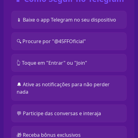
📱 Baixe o app Telegram no seu dispositivo
🔍 Procure por "@45FFOficial"
👆 Toque em "Entrar" ou "Join"
🔔 Ative as notificações para não perder
nada
💬 Participe das conversas e interaja
🎁 Receba bônus exclusivos