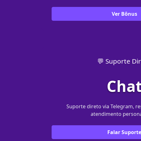
Ver Bônus
💬 Suporte Di
Cha
Suporte direto via Telegram, r
atendimento persona
Falar Suport