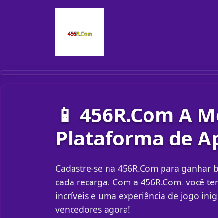
📱 456R.Com A M
Plataforma de A
Cadastre-se na 456R.Com para ganhar 
cada recarga. Com a 456R.Com, você t
incríveis e uma experiência de jogo inig
vencedores agora!