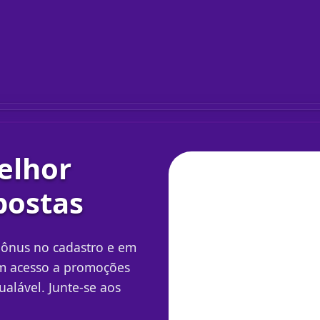
elhor
postas
bônus no cadastro e em
em acesso a promoções
ualável. Junte-se aos