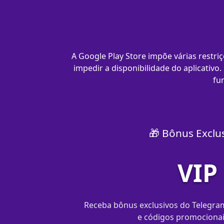
A Google Play Store impõe várias restri
impedir a disponibilidade do aplicativo
fu
🎁 Bônus Exclu
VIP
Receba bônus exclusivos do Telegra
e códigos promocionai