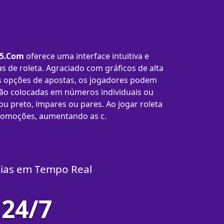
55.Com
oferece uma interface intuitiva e
s de roleta. Agraciado com gráficos de alta
as opções de apostas, os jogadores podem
 são colocadas em números individuais ou
 preto, ímpares ou pares. Ao jogar roleta
promoções, aumentando as c.
cias em Tempo Real
24/7