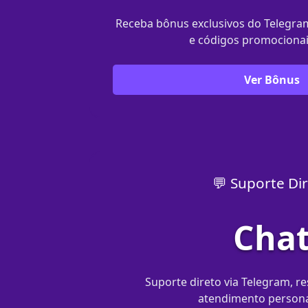
Receba bônus exclusivos do Telegra
e códigos promocionai
Ver Bônus
💬 Suporte Di
Cha
Suporte direto via Telegram, r
atendimento persona