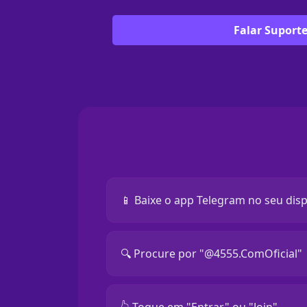
Falar Suport
📱 Baixe o app Telegram no seu disp
🔍 Procure por "@4555.ComOficial"