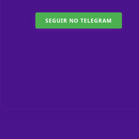
SEGUIR NO TELEGRAM