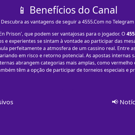
📱 Benefícios do Canal
Descubra as vantagens de seguir a 4555.Com no Telegram
'En Prison', que podem ser vantajosas para o jogador. O
45
s e experientes se sintam à vontade ao participar das mesa
mula perfeitamente a atmosfera de um cassino real. Entre 
variando em risco e retorno potencial. As apostas internas
ernas abrangem categorias mais amplas, como vermelho ou
também têm a opção de participar de torneios especiais e 
sivos
📢 Notí