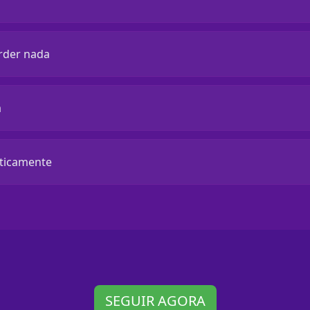
erder nada
a
aticamente
SEGUIR AGORA