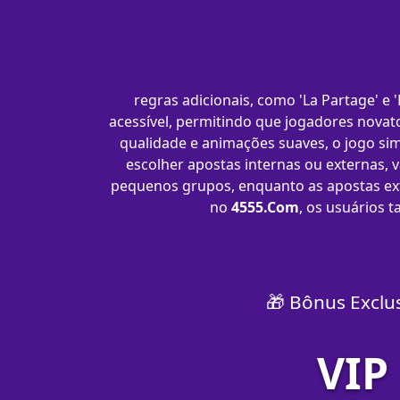
regras adicionais, como 'La Partage' e 
acessível, permitindo que jogadores novato
qualidade e animações suaves, o jogo si
escolher apostas internas ou externas, 
pequenos grupos, enquanto as apostas ext
no
4555.Com
, os usuários 
🎁 Bônus Exclu
VIP