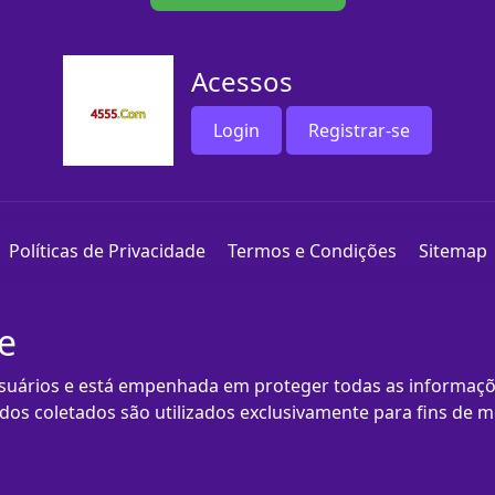
Acessos
Login
Registrar-se
Políticas de Privacidade
Termos e Condições
Sitemap
de
usuários e está empenhada em proteger todas as informaçõ
os coletados são utilizados exclusivamente para fins de m