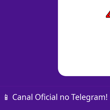
📱 Canal Oficial no Telegram!