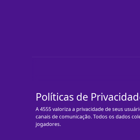
Políticas de Privacida
A 4555 valoriza a privacidade de seus usuá
canais de comunicação. Todos os dados cole
jogadores.