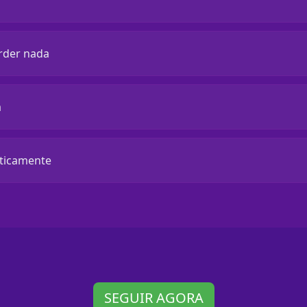
erder nada
a
aticamente
SEGUIR AGORA