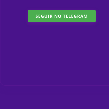
SEGUIR NO TELEGRAM