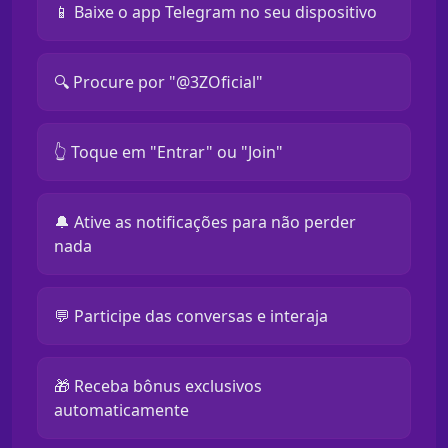
📱 Baixe o app Telegram no seu dispositivo
🔍 Procure por "@3ZOficial"
👆 Toque em "Entrar" ou "Join"
🔔 Ative as notificações para não perder
nada
💬 Participe das conversas e interaja
🎁 Receba bônus exclusivos
automaticamente