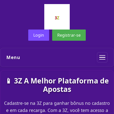
Login
Registrar-se
Menu
📱 3Z A Melhor Plataforma de
Apostas
Cadastre-se na 3Z para ganhar bônus no cadastro
e em cada recarga. Com a 3Z, você tem acesso a