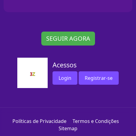
SEGUIR AGORA
Acessos
Login
Registrar-se
Políticas de Privacidade
Termos e Condições
Sitemap