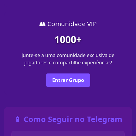
👥 Comunidade VIP
1000+
Junte-se a uma comunidade exclusiva de
jogadores e compartilhe experiências!
Entrar Grupo
📱 Como Seguir no Telegram