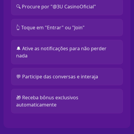
🔍 Procure por "@3U CasinoOficial"
👆 Toque em "Entrar" ou "Join"
🔔 Ative as notificações para não perder
nada
💬 Participe das conversas e interaja
🎁 Receba bônus exclusivos
automaticamente