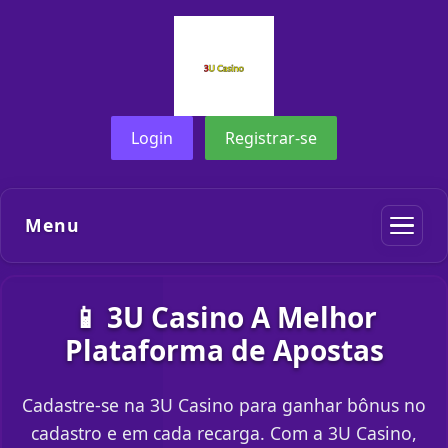
Login
Registrar-se
Menu
📱 3U Casino A Melhor
Plataforma de Apostas
Cadastre-se na 3U Casino para ganhar bônus no
cadastro e em cada recarga. Com a 3U Casino,