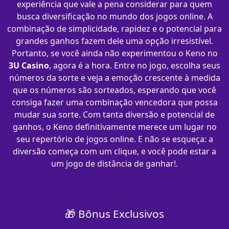
experiência que vale a pena considerar para quem
busca diversificação no mundo dos jogos online. A
combinação de simplicidade, rapidez e o potencial para
grandes ganhos fazem dele uma opção irresistível.
Portanto, se você ainda não experimentou o Keno no
3U Casino
, agora é a hora. Entre no jogo, escolha seus
números da sorte e veja a emoção crescente à medida
que os números são sorteados, esperando que você
consiga fazer uma combinação vencedora que possa
mudar sua sorte. Com tanta diversão e potencial de
ganhos, o Keno definitivamente merece um lugar no
seu repertório de jogos online. E não se esqueça: a
diversão começa com um clique, e você pode estar a
um jogo de distância de ganhar!.
🎁 Bônus Exclusivos