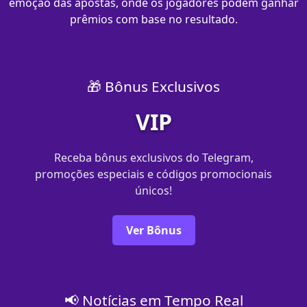
emoção das apostas, onde os jogadores podem ganhar
prêmios com base no resultado.
🎁 Bônus Exclusivos
VIP
Receba bônus exclusivos do Telegram,
promoções especiais e códigos promocionais
únicos!
Ver Bônus
📢 Notícias em Tempo Real