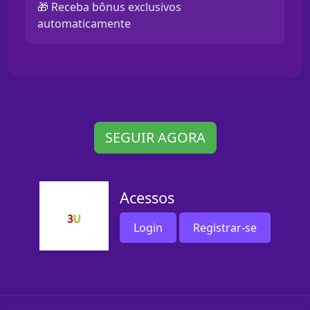
🎁 Receba bônus exclusivos
automaticamente
SEGUIR AGORA
Acessos
Login
Registrar-se