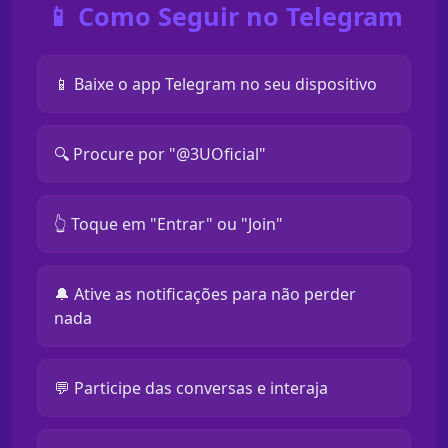
📱 Como Seguir no Telegram
📱 Baixe o app Telegram no seu dispositivo
🔍 Procure por "@3UOficial"
👆 Toque em "Entrar" ou "Join"
🔔 Ative as notificações para não perder
nada
💬 Participe das conversas e interaja