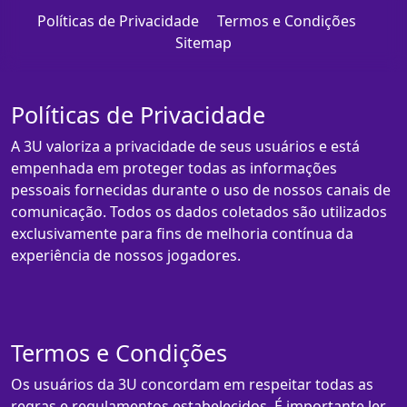
Políticas de Privacidade
Termos e Condições
Sitemap
Políticas de Privacidade
A 3U valoriza a privacidade de seus usuários e está
empenhada em proteger todas as informações
pessoais fornecidas durante o uso de nossos canais de
comunicação. Todos os dados coletados são utilizados
exclusivamente para fins de melhoria contínua da
experiência de nossos jogadores.
Termos e Condições
Os usuários da 3U concordam em respeitar todas as
regras e regulamentos estabelecidos. É importante ler