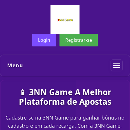
Login
Registrar-se
Menu
📱 3NN Game A Melhor
Plataforma de Apostas
Cadastre-se na 3NN Game para ganhar bônus no
cadastro e em cada recarga. Com a 3NN Game,