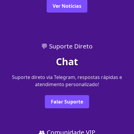
Ver Notícias
💬 Suporte Direto
Chat
Suporte direto via Telegram, respostas rápidas e
atendimento personalizado!
Falar Suporte
👥 Comunidade VIP