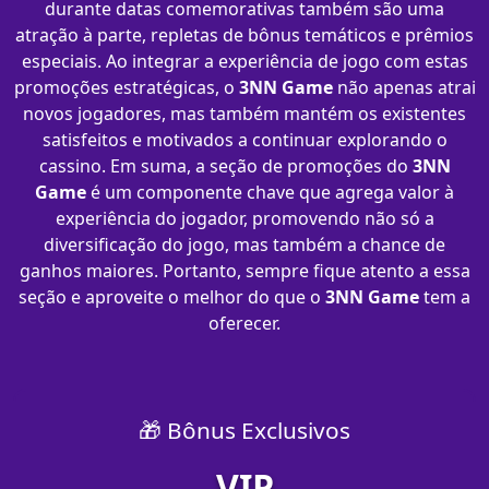
durante datas comemorativas também são uma
atração à parte, repletas de bônus temáticos e prêmios
especiais. Ao integrar a experiência de jogo com estas
promoções estratégicas, o
3NN Game
não apenas atrai
novos jogadores, mas também mantém os existentes
satisfeitos e motivados a continuar explorando o
cassino. Em suma, a seção de promoções do
3NN
Game
é um componente chave que agrega valor à
experiência do jogador, promovendo não só a
diversificação do jogo, mas também a chance de
ganhos maiores. Portanto, sempre fique atento a essa
seção e aproveite o melhor do que o
3NN Game
tem a
oferecer.
🎁 Bônus Exclusivos
VIP