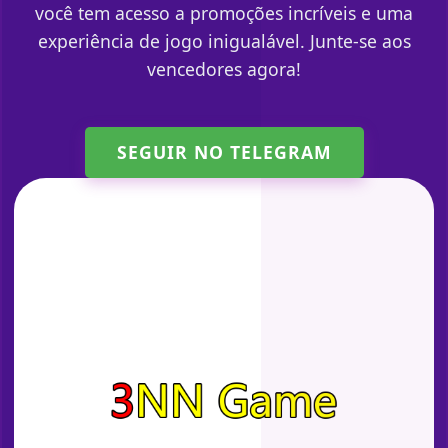
você tem acesso a promoções incríveis e uma
experiência de jogo inigualável. Junte-se aos
vencedores agora!
SEGUIR NO TELEGRAM