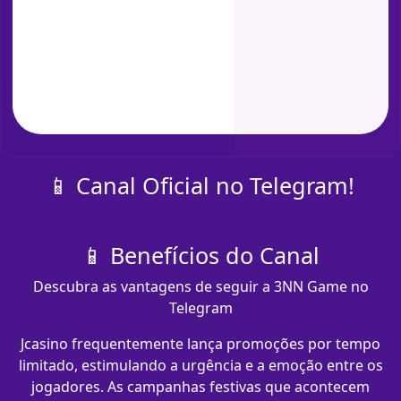
📱 Canal Oficial no Telegram!
📱 Benefícios do Canal
Descubra as vantagens de seguir a 3NN Game no
Telegram
Jcasino frequentemente lança promoções por tempo
limitado, estimulando a urgência e a emoção entre os
jogadores. As campanhas festivas que acontecem