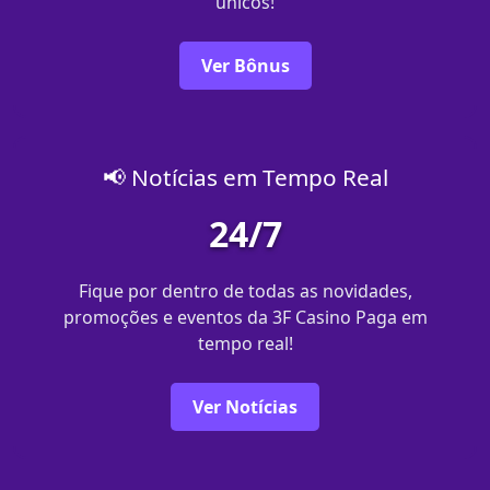
únicos!
Ver Bônus
📢 Notícias em Tempo Real
24/7
Fique por dentro de todas as novidades,
promoções e eventos da 3F Casino Paga em
tempo real!
Ver Notícias