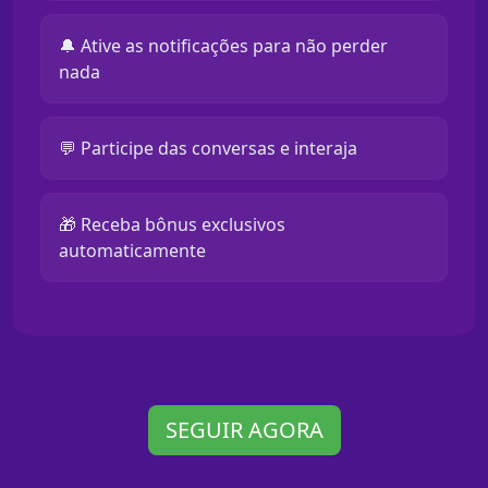
🔔 Ative as notificações para não perder
nada
💬 Participe das conversas e interaja
🎁 Receba bônus exclusivos
automaticamente
SEGUIR AGORA