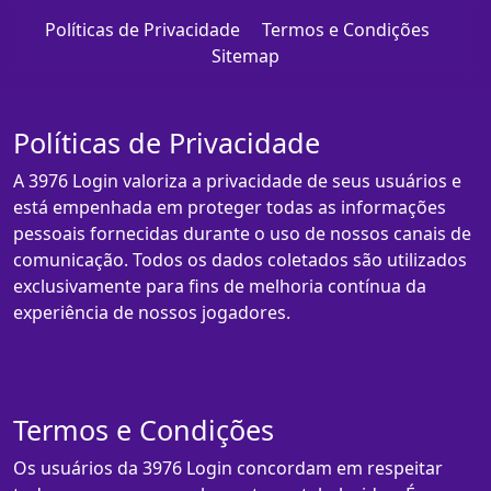
Políticas de Privacidade
Termos e Condições
Sitemap
Políticas de Privacidade
A 3976 Login valoriza a privacidade de seus usuários e
está empenhada em proteger todas as informações
pessoais fornecidas durante o uso de nossos canais de
comunicação. Todos os dados coletados são utilizados
exclusivamente para fins de melhoria contínua da
experiência de nossos jogadores.
Termos e Condições
Os usuários da 3976 Login concordam em respeitar