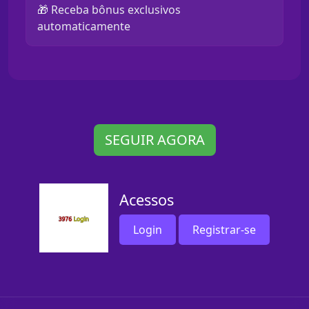
🎁 Receba bônus exclusivos
automaticamente
SEGUIR AGORA
Acessos
Login
Registrar-se