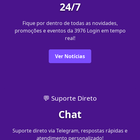
24/7
Fique por dentro de todas as novidades,
promoções e eventos da 3976 Login em tempo
real!
Ver Notícias
💬 Suporte Direto
Chat
Suporte direto via Telegram, respostas rápidas e
atendimento personalizado!