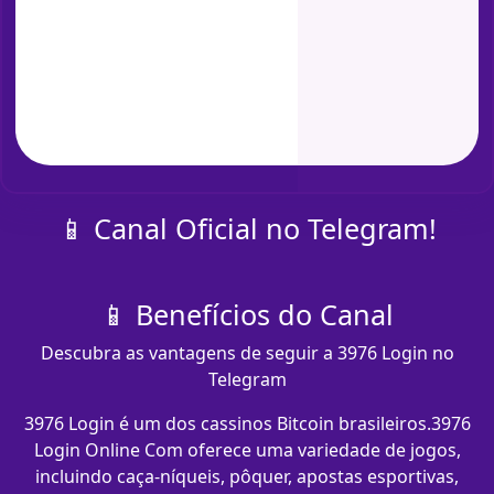
📱 Canal Oficial no Telegram!
📱 Benefícios do Canal
Descubra as vantagens de seguir a 3976 Login no
Telegram
3976 Login é um dos cassinos Bitcoin brasileiros.3976
Login Online Com oferece uma variedade de jogos,
incluindo caça-níqueis, pôquer, apostas esportivas,