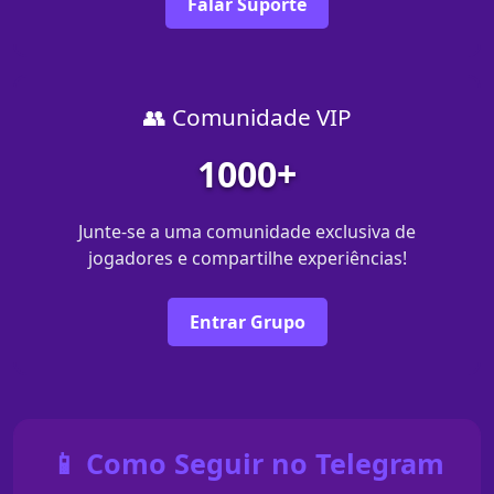
Falar Suporte
👥 Comunidade VIP
1000+
Junte-se a uma comunidade exclusiva de
jogadores e compartilhe experiências!
Entrar Grupo
📱 Como Seguir no Telegram