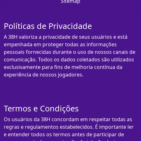
Sitemap
Políticas de Privacidade
A 38H valoriza a privacidade de seus usuários e está
empenhada em proteger todas as informações
pessoais fornecidas durante o uso de nossos canais de
comunicação. Todos os dados coletados são utilizados
exclusivamente para fins de melhoria contínua da
experiência de nossos jogadores.
Termos e Condições
Os usuários da 38H concordam em respeitar todas as
regras e regulamentos estabelecidos. É importante ler
e entender todos os termos antes de participar de