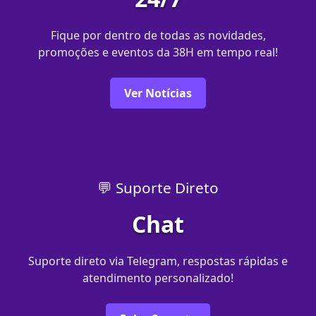
Fique por dentro de todas as novidades,
promoções e eventos da 38H em tempo real!
Ver Notícias
💬 Suporte Direto
Chat
Suporte direto via Telegram, respostas rápidas e
atendimento personalizado!