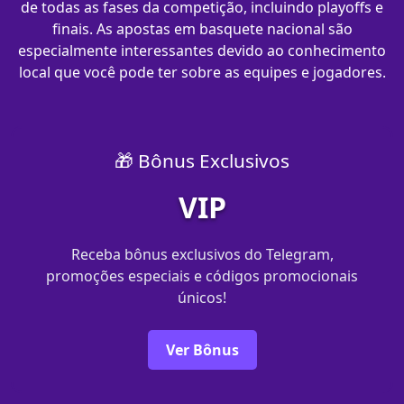
de todas as fases da competição, incluindo playoffs e
finais. As apostas em basquete nacional são
especialmente interessantes devido ao conhecimento
local que você pode ter sobre as equipes e jogadores.
🎁 Bônus Exclusivos
VIP
Receba bônus exclusivos do Telegram,
promoções especiais e códigos promocionais
únicos!
Ver Bônus