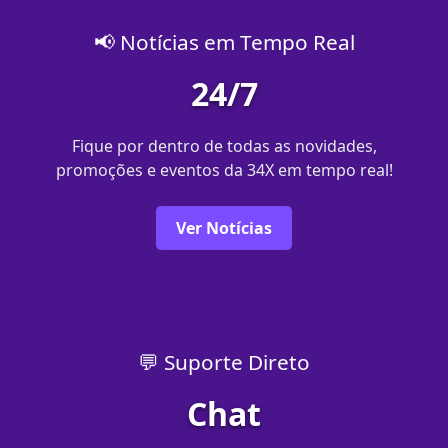
📢 Notícias em Tempo Real
24/7
Fique por dentro de todas as novidades,
promoções e eventos da 34X em tempo real!
Ver Notícias
💬 Suporte Direto
Chat