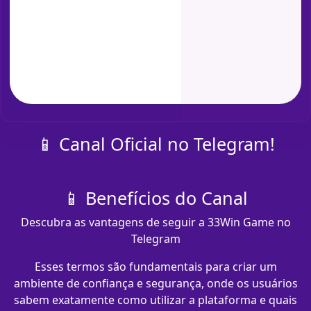
📱 Canal Oficial no Telegram!
📱 Benefícios do Canal
Descubra as vantagens de seguir a 33Win Game no
Telegram
Esses termos são fundamentais para criar um
ambiente de confiança e segurança, onde os usuários
sabem exatamente como utilizar a plataforma e quais