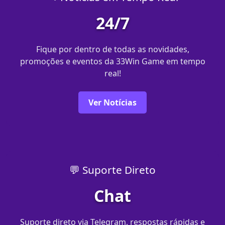
24/7
Fique por dentro de todas as novidades,
promoções e eventos da 33Win Game em tempo
real!
Ver Notícias
💬 Suporte Direto
Chat
Suporte direto via Telegram, respostas rápidas e