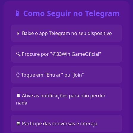
📱 Como Seguir no Telegram
📱 Baixe o app Telegram no seu dispositivo
🔍 Procure por "@33Win GameOficial"
👆 Toque em "Entrar" ou "Join"
🔔 Ative as notificações para não perder
nada
💬 Participe das conversas e interaja