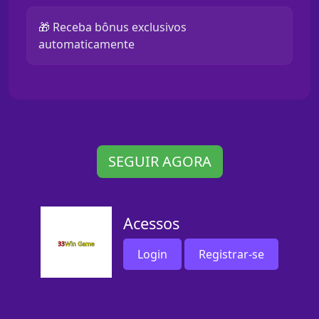
🎁 Receba bônus exclusivos
automaticamente
SEGUIR AGORA
Acessos
Login
Registrar-se