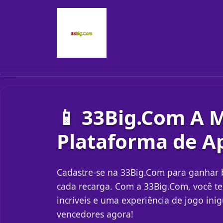
📱 33Big.Com A 
Plataforma de A
Cadastre-se na 33Big.Com para ganhar 
cada recarga. Com a 33Big.Com, você t
incríveis e uma experiência de jogo inig
vencedores agora!