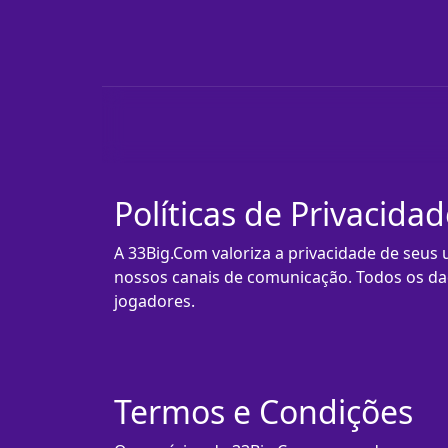
Políticas de Privacida
A 33Big.Com valoriza a privacidade de seus
nossos canais de comunicação. Todos os dad
jogadores.
Termos e Condições