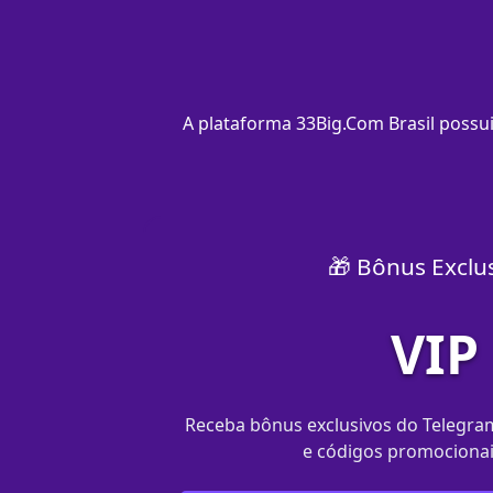
A plataforma 33Big.Com Brasil possu
🎁 Bônus Exclu
VIP
Receba bônus exclusivos do Telegra
e códigos promocionai