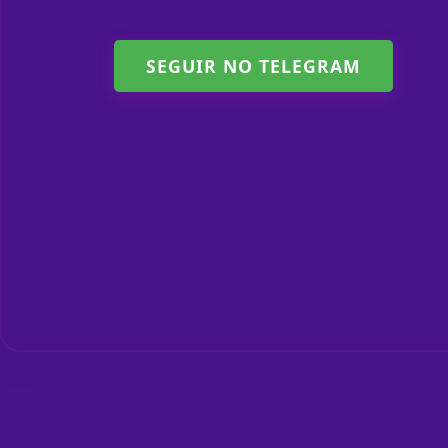
SEGUIR NO TELEGRAM