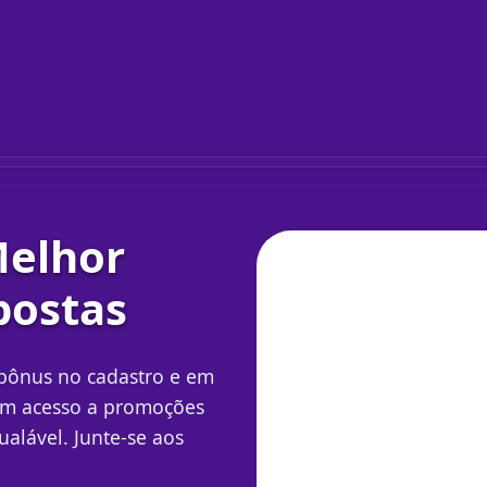
Melhor
postas
bônus no cadastro e em
em acesso a promoções
ualável. Junte-se aos