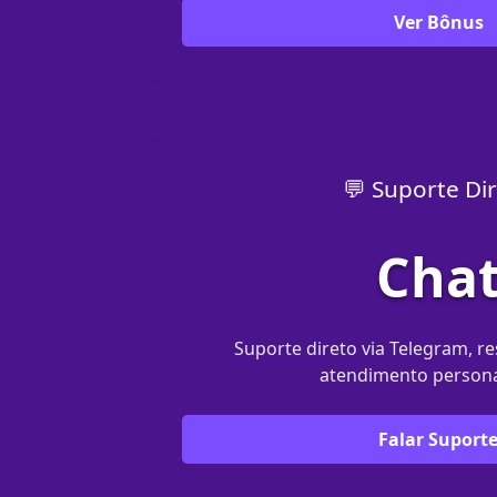
Ver Bônus
💬 Suporte Di
Cha
Suporte direto via Telegram, r
atendimento persona
Falar Suport