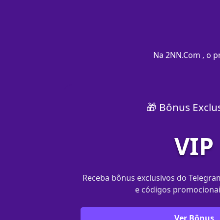
Na 2NN.Com , o pr
🎁 Bônus Exclu
VIP
Receba bônus exclusivos do Telegra
e códigos promocionai
Ver Bônus