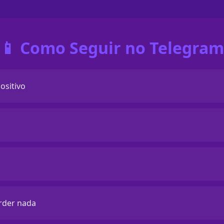
📱 Como Seguir no Telegram
ositivo
erder nada