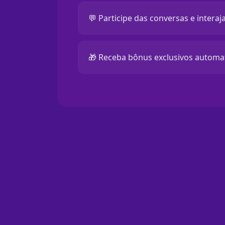
💬 Participe das conversas e interaj
🎁 Receba bônus exclusivos autom