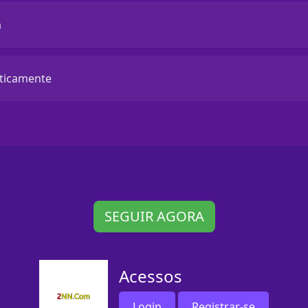
a
aticamente
SEGUIR AGORA
Acessos
Login
Registrar-se