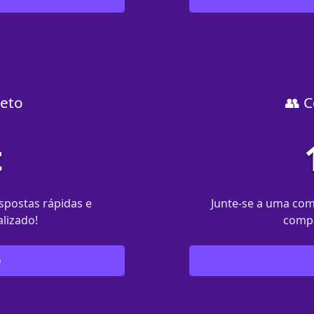
reto
👥 
t
espostas rápidas e
Junte-se a uma com
lizado!
compa
e