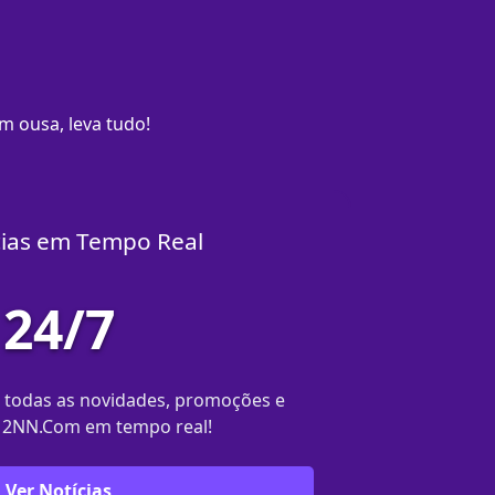
 ousa, leva tudo!
cias em Tempo Real
24/7
e todas as novidades, promoções e
 2NN.Com em tempo real!
Ver Notícias