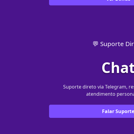
💬 Suporte Di
Cha
Suporte direto via Telegram, r
atendimento persona
Falar Suport