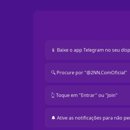
📱 Baixe o app Telegram no seu disp
🔍 Procure por "@2NN.ComOficial"
👆 Toque em "Entrar" ou "Join"
🔔 Ative as notificações para não p