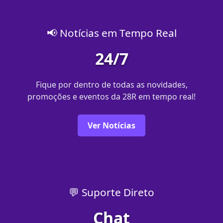
📢 Notícias em Tempo Real
24/7
Fique por dentro de todas as novidades,
promoções e eventos da 28R em tempo real!
Ver Notícias
💬 Suporte Direto
Chat