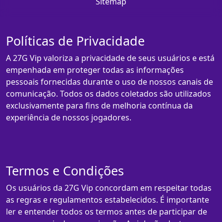
Sitemap
Políticas de Privacidade
A 27G Vip valoriza a privacidade de seus usuários e está
empenhada em proteger todas as informações
pessoais fornecidas durante o uso de nossos canais de
comunicação. Todos os dados coletados são utilizados
exclusivamente para fins de melhoria contínua da
experiência de nossos jogadores.
Termos e Condições
Os usuários da 27G Vip concordam em respeitar todas
as regras e regulamentos estabelecidos. É importante
ler e entender todos os termos antes de participar de