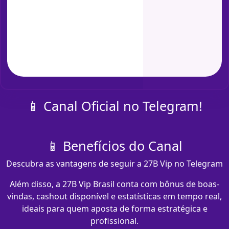
📱 Canal Oficial no Telegram!
📱 Benefícios do Canal
Descubra as vantagens de seguir a 27B Vip no Telegram
Além disso, a 27B Vip Brasil conta com bônus de boas-
vindas, cashout disponível e estatísticas em tempo real,
ideais para quem aposta de forma estratégica e
profissional.