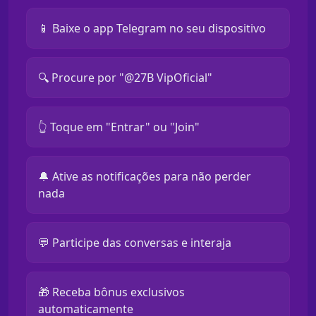
📱 Baixe o app Telegram no seu dispositivo
🔍 Procure por "@27B VipOficial"
👆 Toque em "Entrar" ou "Join"
🔔 Ative as notificações para não perder
nada
💬 Participe das conversas e interaja
🎁 Receba bônus exclusivos
automaticamente