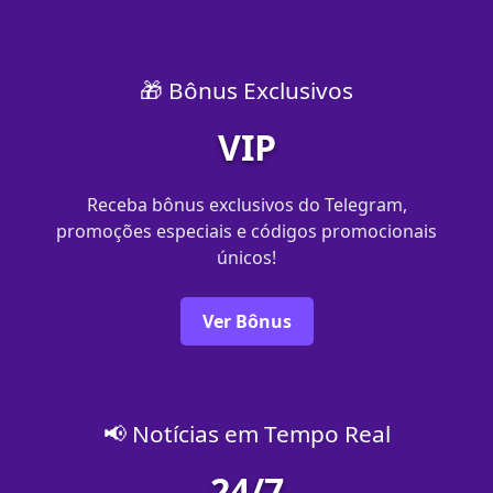
🎁 Bônus Exclusivos
VIP
Receba bônus exclusivos do Telegram,
promoções especiais e códigos promocionais
únicos!
Ver Bônus
📢 Notícias em Tempo Real
24/7