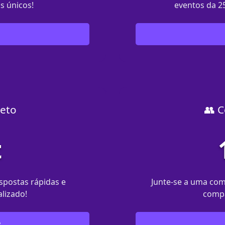
s únicos!
eventos da 2
reto
👥 
t
espostas rápidas e
Junte-se a uma com
lizado!
compa
e