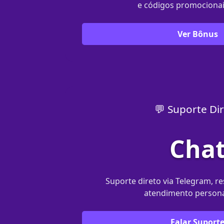
e códigos promocionai
Ver Bônus
💬 Suporte Di
Cha
Suporte direto via Telegram, r
atendimento persona
Falar Suport