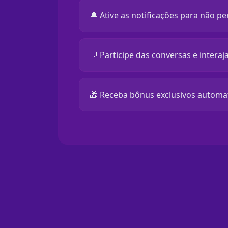
🔔 Ative as notificações para não p
💬 Participe das conversas e interaj
🎁 Receba bônus exclusivos autom