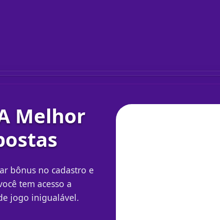
A Melhor
postas
ar bônus no cadastro e
você tem acesso a
e jogo inigualável.