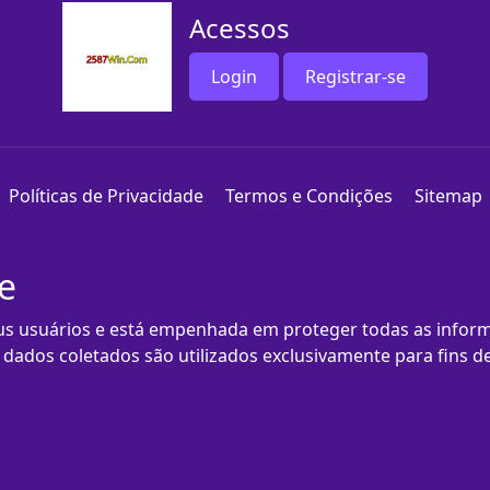
Acessos
Login
Registrar-se
Políticas de Privacidade
Termos e Condições
Sitemap
de
eus usuários e está empenhada em proteger todas as infor
dados coletados são utilizados exclusivamente para fins d