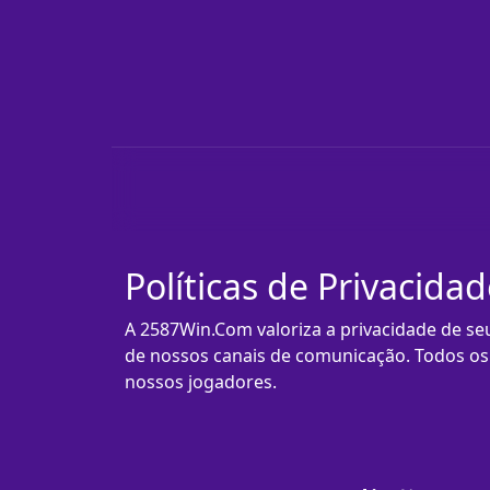
Políticas de Privacida
A 2587Win.Com valoriza a privacidade de s
de nossos canais de comunicação. Todos os 
nossos jogadores.