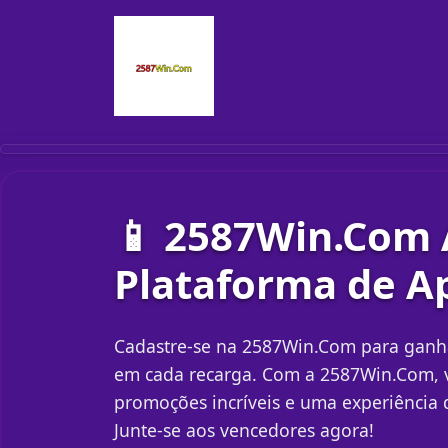
📱 2587Win.Com 
Plataforma de A
Cadastre-se na 2587Win.Com para ganh
em cada recarga. Com a 2587Win.Com, 
promoções incríveis e uma experiência d
Junte-se aos vencedores agora!