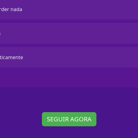
erder nada
a
aticamente
SEGUIR AGORA