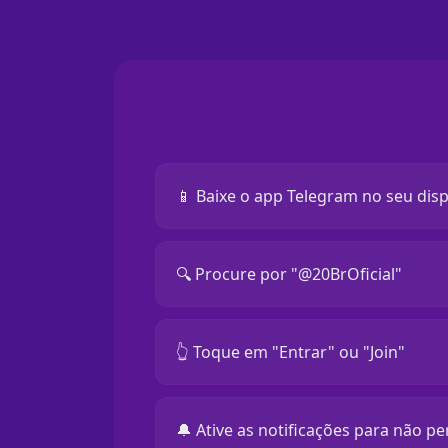
📱 Baixe o app Telegram no seu disp
🔍 Procure por "@20BrOficial"
👆 Toque em "Entrar" ou "Join"
🔔 Ative as notificações para não p