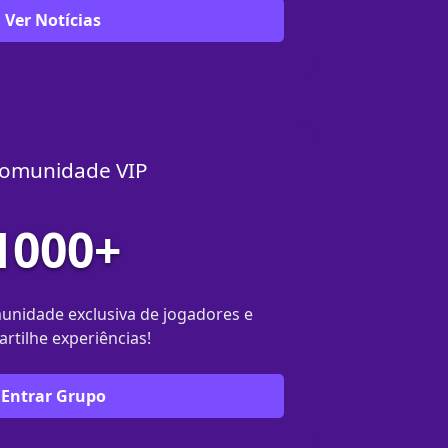
Ver Notícias
Comunidade VIP
1000+
unidade exclusiva de jogadores e
rtilhe experiências!
Entrar Grupo