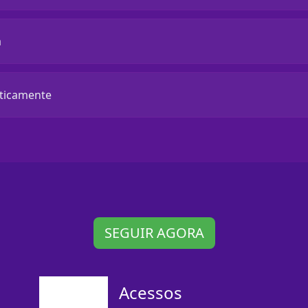
a
aticamente
SEGUIR AGORA
Acessos