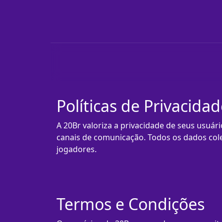
Políticas de Privacida
A 20Br valoriza a privacidade de seus usuá
canais de comunicação. Todos os dados cole
jogadores.
Termos e Condições