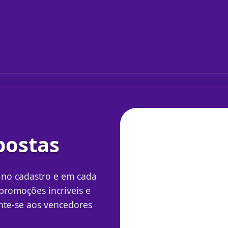
postas
 no cadastro e em cada
promoções incríveis e
unte-se aos vencedores