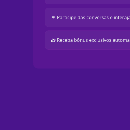
💬 Participe das conversas e interaj
🎁 Receba bônus exclusivos autom